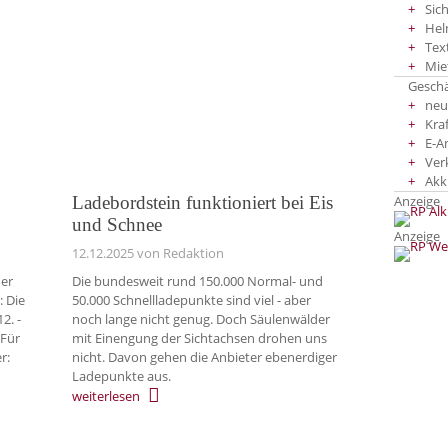
Sic
Hel
Tex
Mie
Gesch
neu
Kra
E-A
Ver
Akk
Ladebordstein funktioniert bei Eis
Anzeige
und Schnee
Anzeige
12.12.2025
von Redaktion
der
Die bundesweit rund 150.000 Normal- und
: Die
50.000 Schnellladepunkte sind viel - aber
2. -
noch lange nicht genug. Doch Säulenwälder
 Für
mit Einengung der Sichtachsen drohen uns
r:
nicht. Davon gehen die Anbieter ebenerdiger
Ladepunkte aus.
weiterlesen