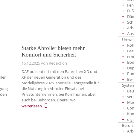
Fen
Fuß
Däm
Sch
Arb
Aus
Umwel
Roh
Starke Abroller bieten mehr
Lei
Komfort und Sicherheit
ern
Bod
16.12.2025
von Redaktion
Dep
DAF präsentiert mit den Baureihen XD und
Pu
llen
XF der neuen Generation und des
Be-
Modelljahres 2025 spezielle Fahrgestelle für
System
ngung
die Nutzung im Abroller-Einsatz bei
Bau
rden
Privatunternehmen, bei Kommunen, aber
seri
auch bei Behörden. Überall wo
Mod
weiterlesen
Con
Kom
dig
Berufs
Arb