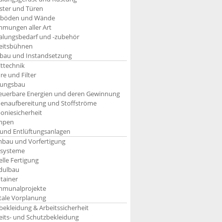
ster und Türen
böden und Wände
mungen aller Art
alungsbedarf und -zubehör
eitsbühnen
bau und Instandsetzung
ttechnik
re und Filter
tungsbau
euerbare Energien und deren Gewinnung
enaufbereitung und Stoffströme
oniesicherheit
mpen
 und Entlüftungsanlagen
bau und Vorfertigung
systeme
elle Fertigung
ulbau
tainer
munalprojekte
itale Vorplanung
bekleidung & Arbeitssicherheit
eits- und Schutzbekleidung