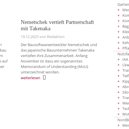
Garten
Mes
Kom
Ko
Nemetschek vertieft Partnerschaft
Bag
mit Takenaka
Kle
19.12.2025
von Redaktion
Anb
Keh
n
Der Bausoftwareentwickler Nemetschek und
Pfl
ubau
das japanische Bauunternehmen Takenaka
Nutzf
im
vertiefen ihre Zusammenarbeit. Anfang
IAA
e auf
November ist dazu ein sogenanntes
Lkw
ber
Memorandum of Understanding (MoU)
Tra
unterzeichnet worden.
Tief
weiterlesen
Kip
Abr
Silo
Tra
Wer
Tec
Mot
NordBa
Mes