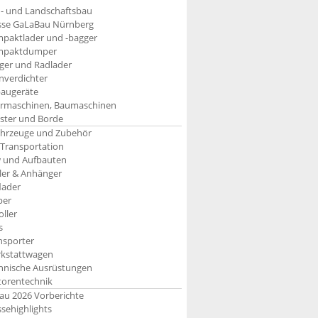
- und Landschaftsbau
se GaLaBau Nürnberg
paktlader und -bagger
mpaktdumper
ger und Radlader
inverdichter
augeräte
rmaschinen, Baumaschinen
aster und Borde
ahrzeuge und Zubehör
 Transportation
 und Aufbauten
iler & Anhänger
lader
per
oller
s
nsporter
kstattwagen
hnische Ausrüstungen
orentechnik
u 2026 Vorberichte
sehighlights