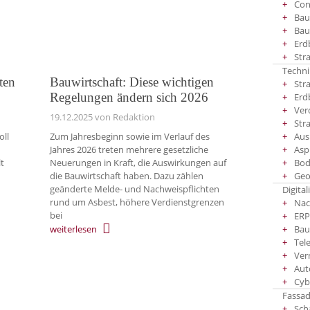
Co
Bau
Bau
Erd
Str
Techni
ten
Bauwirtschaft: Diese wichtigen
Str
Regelungen ändern sich 2026
Erd
Ver
19.12.2025
von Redaktion
Str
Aus
oll
Zum Jahresbeginn sowie im Verlauf des
Asp
Jahres 2026 treten mehrere gesetzliche
Bod
t
Neuerungen in Kraft, die Auswirkungen auf
Geo
die Bauwirtschaft haben. Dazu zählen
geänderte Melde- und Nachweispflichten
Digital
rund um Asbest, höhere Verdienstgrenzen
Nac
bei
ERP
weiterlesen
Bau
Tel
Ver
Aut
Cyb
Fassad
Sch