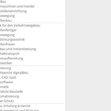
nBau
maschinen und Handel
stelleneinrichtung
bewegung
aßenbau
k für den Verkehrswegebau
aßenfertiger
bewegung
dichtungstechnik
aßenfräsen
bau und Instandsetzung
halttransport
enaufbereitung
textilien
isierung
hbericht digitalBAU
, CAD, SaaS
software
ematik
netzte Baustelle
omatisierung
er-Schutz
e, Schalung & Gerüst
alungsgerüst und Rüstung