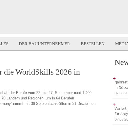
LLES
DER BAUUNTERNEHMER
BESTELLEN
MEDI
New
r die WorldSkills 2026 in
+
"Jahres
in Düss
07.08.2
schaft der Berufe vom 22. bis 27. September rund 1.400
r 70 Ländern und Regionen, um in 64 Berufen
+
many“ nimmt mit 36 Spitzenfachkräften in 31 Disziplinen
Vorfert
für Ang
07.08.2