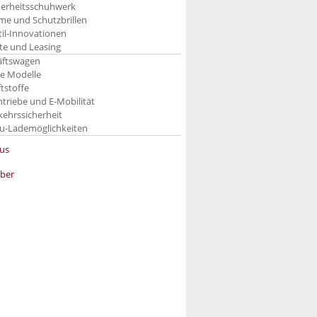
herheitsschuhwerk
me und Schutzbrillen
til-Innovationen
te und Leasing
äftswagen
e Modelle
ftstoffe
ntriebe und E-Mobilität
kehrssicherheit
u-Lademöglichkeiten