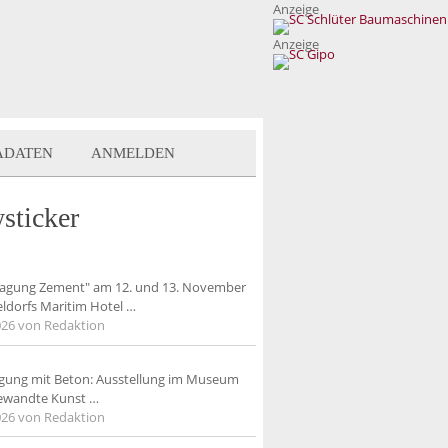
Anzeige
Anzeige
ADATEN
ANMELDEN
sticker
tagung Zement" am 12. und 13. November
eldorfs Maritim Hotel
…
026
von Redaktion
igung mit Beton: Ausstellung im Museum
ewandte Kunst
…
026
von Redaktion