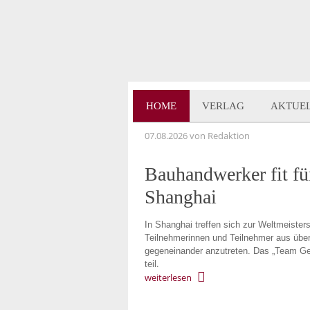
HOME
VERLAG
AKTUE
07.08.2026
von Redaktion
Bauhandwerker fit fü
Shanghai
In Shanghai treffen sich zur Weltmeister
Teilnehmerinnen und Teilnehmer aus übe
gegeneinander anzutreten. Das „Team Ger
.
teil
weiterlesen