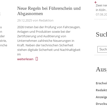
+
Zwei ne
Neue Regeln bei Führerschein und
in Köln
t
Abgasnormen
07.08.2
29.12.2025
von Redaktion
au
2026 treten bei der Prüfung von Fahrzeugen,
an
Anlagen und Produkten sowie bei der
Suc
nder
Zertifizierung und Auditierung von
trie,
Unternehmen zahlreiche Neuerungen in
ranche
Kraft. Neben der technischen Sicherheit
stehen digitale Sicherheit und Nachhaltigkeit
im
weiterlesen
Aus
Ersche
Redakt
Anzeig
Drucku