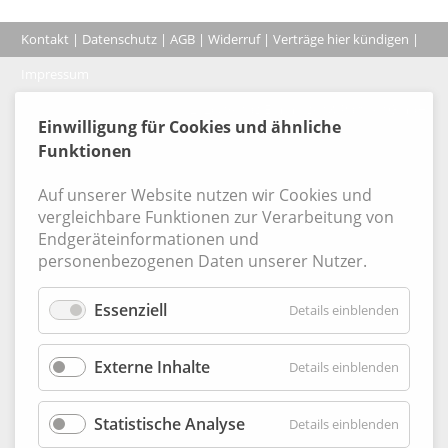
Kontakt
|
Datenschutz
|
AGB
|
Widerruf
|
Verträge hier kündigen
|
|
Impressum
Coo
© 2026, Verlag Emminger & Partner GmbH
Einwilligung für Cookies und ähnliche
Funktionen
Auf unserer Website nutzen wir Cookies und
vergleichbare Funktionen zur Verarbeitung von
Endgeräteinformationen und
personenbezogenen Daten unserer Nutzer.
Essenziell
für
Details einblenden
Essenzie
Externe Inhalte
für
Details einblenden
Externe
Inhalte
Statistische Analyse
für
Details einblenden
Statisti