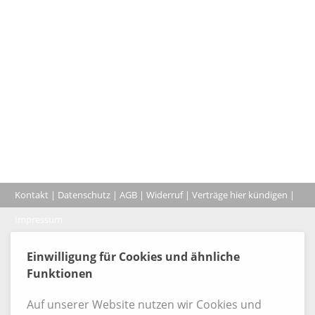
Kontakt
|
Datenschutz
|
AGB
|
Widerruf
|
Verträge hier kündigen
|
|
Impressum
Coo
© 2026, Verlag Emminger & Partner GmbH
Einwilligung für Cookies und ähnliche
Funktionen
Auf unserer Website nutzen wir Cookies und