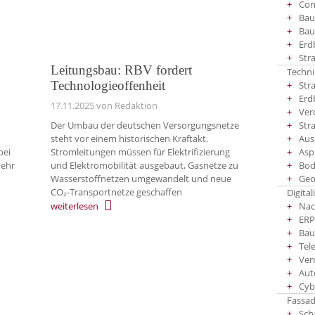
Co
Bau
Bau
Erd
Str
Leitungsbau: RBV fordert
Techni
Technologieoffenheit
Str
Erd
17.11.2025
von Redaktion
Ver
Str
Der Umbau der deutschen Versorgungsnetze
Aus
steht vor einem historischen Kraftakt.
Asp
bei
Stromleitungen müssen für Elektrifizierung
Bod
mehr
und Elektromobilität ausgebaut, Gasnetze zu
Geo
Wasserstoffnetzen umgewandelt und neue
CO₂-Transportnetze geschaffen
Digital
weiterlesen
Nac
ERP
Bau
Tel
Ver
Aut
Cyb
Fassad
Sch