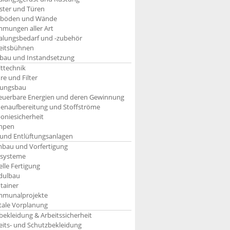
ster und Türen
böden und Wände
mungen aller Art
alungsbedarf und -zubehör
eitsbühnen
bau und Instandsetzung
ttechnik
re und Filter
tungsbau
euerbare Energien und deren Gewinnung
enaufbereitung und Stoffströme
oniesicherheit
mpen
 und Entlüftungsanlagen
bau und Vorfertigung
systeme
elle Fertigung
ulbau
tainer
munalprojekte
itale Vorplanung
bekleidung & Arbeitssicherheit
eits- und Schutzbekleidung