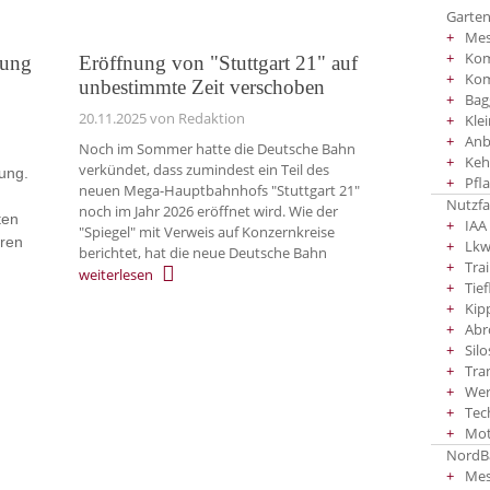
Garten
Mes
Kom
rung
Eröffnung von "Stuttgart 21" auf
Ko
unbestimmte Zeit verschoben
Bag
20.11.2025
von Redaktion
Kle
Anb
Noch im Sommer hatte die Deutsche Bahn
Keh
verkündet, dass zumindest ein Teil des
ung.
Pfl
neuen Mega-Hauptbahnhofs "Stuttgart 21"
Nutzf
noch im Jahr 2026 eröffnet wird. Wie der
ten
IAA
"Spiegel" mit Verweis auf Konzernkreise
eren
Lkw
berichtet, hat die neue Deutsche Bahn
Tra
weiterlesen
Tief
Kip
Abr
Silo
Tra
Wer
Tec
Mot
NordBa
Mes