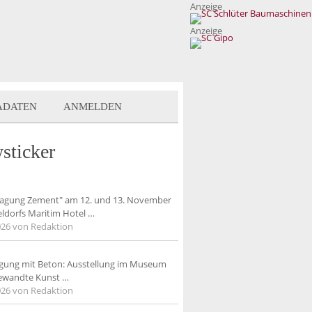
Anzeige
Anzeige
ADATEN
ANMELDEN
sticker
tagung Zement" am 12. und 13. November
eldorfs Maritim Hotel
…
026
von Redaktion
igung mit Beton: Ausstellung im Museum
ewandte Kunst
…
026
von Redaktion