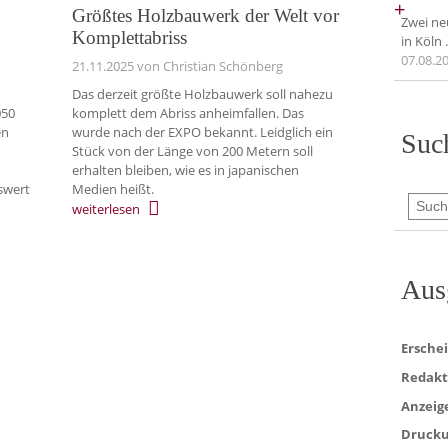
+
Größtes Holzbauwerk der Welt vor
Zwei ne
Komplettabriss
in Köln
07.08.2
21.11.2025
von Christian Schönberg
Das derzeit größte Holzbauwerk soll nahezu
050
komplett dem Abriss anheimfallen. Das
en
wurde nach der EXPO bekannt. Leidglich ein
Suc
Stück von der Länge von 200 Metern soll
erhalten bleiben, wie es in japanischen
swert
Medien heißt.
weiterlesen
Aus
Ersche
Redakt
Anzeig
Drucku