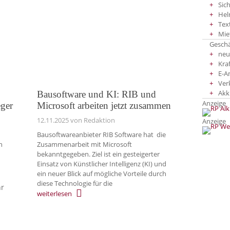
Sic
Hel
Tex
Mie
Gesch
neu
Kra
E-A
Ver
Akk
Bausoftware und KI: RIB und
Anzeige
eger
Microsoft arbeiten jetzt zusammen
12.11.2025
von Redaktion
Anzeige
Bausoftwareanbieter RIB Software hat die
n
Zusammenarbeit mit Microsoft
bekanntgegeben. Ziel ist ein gesteigerter
Einsatz von Künstlicher Intelligenz (KI) und
ein neuer Blick auf mögliche Vorteile durch
diese Technologie für die
r
weiterlesen