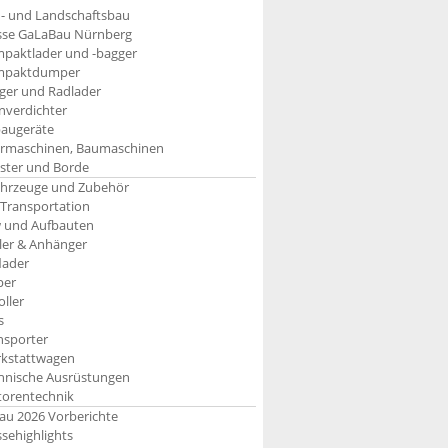
- und Landschaftsbau
se GaLaBau Nürnberg
paktlader und -bagger
mpaktdumper
ger und Radlader
inverdichter
augeräte
rmaschinen, Baumaschinen
aster und Borde
ahrzeuge und Zubehör
 Transportation
 und Aufbauten
iler & Anhänger
lader
per
oller
s
nsporter
kstattwagen
hnische Ausrüstungen
orentechnik
u 2026 Vorberichte
sehighlights