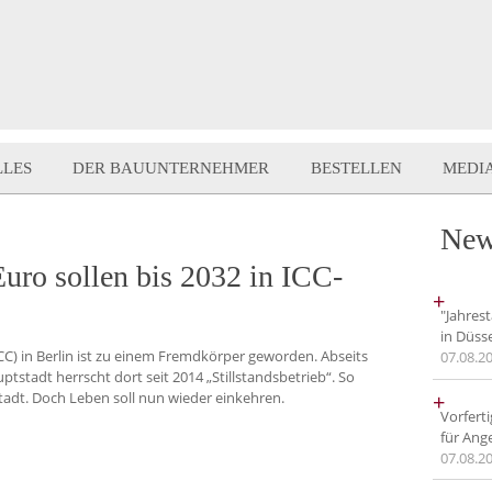
LLES
DER BAUUNTERNEHMER
BESTELLEN
MEDI
New
uro sollen bis 2032 in ICC-
+
"Jahres
in Düss
C) in Berlin ist zu einem Fremdkörper geworden. Abseits
07.08.2
tstadt herrscht dort seit 2014 „Stillstandsbetrieb“. So
+
tadt. Doch Leben soll nun wieder einkehren.
Vorfert
für Ang
07.08.2