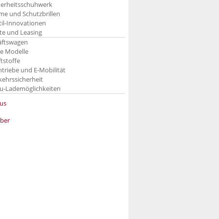
herheitsschuhwerk
me und Schutzbrillen
til-Innovationen
te und Leasing
äftswagen
e Modelle
ftstoffe
ntriebe und E-Mobilität
kehrssicherheit
u-Lademöglichkeiten