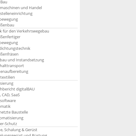
nBau
maschinen und Handel
stelleneinrichtung
bewegung
aßenbau
k für den Verkehrswegebau
aßenfertiger
bewegung
dichtungstechnik
aßenfräsen
bau und Instandsetzung
halttransport
enaufbereitung
textilien
isierung
hbericht digitalBAU
, CAD, SaaS
software
ematik
netzte Baustelle
omatisierung
er-Schutz
e, Schalung & Gerüst
alungsgerüst und Rüstung