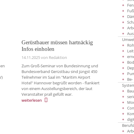
Fen
Fuß
Däm
Sch
Arb
Aus
Umwel
Gerüstbauer müssen hartnäckig
Roh
Infos einholen
Lei
ern
14.11.2025
von Redaktion
Bod
men
Zum Groß-Seminar von Bundesinnung und
Dep
Bundesverband Gerüstbau sind jüngst 450
Pu
V)
Teilnehmer im Saal im "Maritim Airport
Be-
Hotel" Hannover begrüßt worden - flankiert
System
von einem Ausstellungsbereich, der laut
Bau
Veranstalter prall gefüllt war.
seri
weiterlesen
Mod
Con
Kom
dig
Berufs
Arb