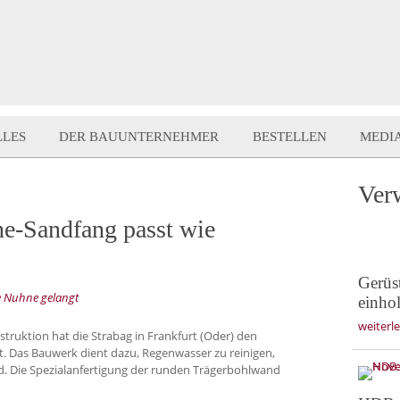
LLES
DER BAUUNTERNEHMER
BESTELLEN
MEDI
Ver
e-Sandfang passt wie
Gerüs
ie Nuhne gelangt
einho
weiterl
struktion hat die Strabag in Frankfurt (Oder) den
t. Das Bauwerk dient dazu, Regenwasser zu reinigen,
rd. Die Spezialanfertigung der runden Trägerbohlwand