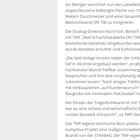
Als Reiniger verrichtet nun der Lamellenk
angeschlossene befestigte Fläche von 1
Metern Durchmesser und einer Gesamth
Bestandskanal DN 700 zu integrieren.
Die Strabag-Direktion Nord-Ost, Bereic
mit TWF. Zwei Schachtbauwerke DN 1500 
bestehende Kanalnetz eingebunden word
wurde daneben errichtet und funktionie
„Die Sedi-Anlage musste neben der ört
tief in die Erde eingebaut werden“, erzä
Fachberater Marcel Peißker zusammenge
besprochen und ihm eine Vorplanung de
zukommen lassen.“ Nach einigen Telefo
mit Verbauplatten „auf Kundenwunsch“ ko
Baugrube mit minimalem Platzbedarf real
Der Einsatz der Trägerbohlwand ist mit
war es, eine sichere und wirtschaftlich
rundes Bauwerk entspricht“, so TWF-Ges
Das TWF-eigene technische Büro plante a
komplexe Projekt eine maßgeschneidert
Brandt von der STRABAG. Der TWF-eigen