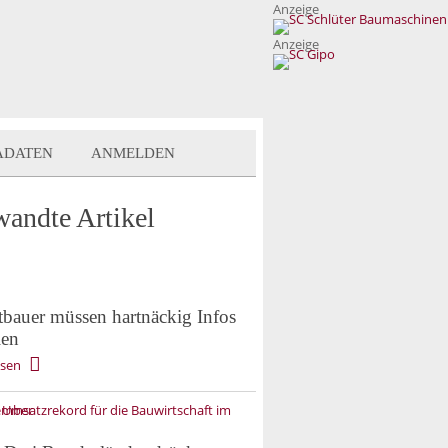
Anzeige
Anzeige
ADATEN
ANMELDEN
wandte Artikel
tbauer müssen hartnäckig Infos
len
esen