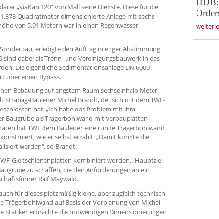
HDB: 
lärer „ViaKan 120“ von Mall seine Dienste. Diese für die
Orders
01.878 Quadratmeter dimensionierte Anlage mit sechs
öhe von 5,91 Metern war in einen Regenwasser-
weiterl
h Sonderbau, erledigte den Auftrag in enger Abstimmung
sind dabei als Trenn- und Vereinigungsbauwerk in das
en. Die eigentliche Sedimentationsanlage DN 6000
rt über einen Bypass.
lichen Bebauung auf engstem Raum sechseinhalb Meter
hlt Strabag-Bauleiter Michel Brandt, der sich mit dem TWF-
schlossen hat: „Ich habe das Problem mit ihm
r Baugrube als Trägerbohlwand mit Verbauplatten
naten hat TWF dem Bauleiter eine runde Trägerbohlwand
nstruiert, wie er selbst erzählt: „Damit konnte die
isiert werden“, so Brandt.
 TWF-Gleitschienenplatten kombiniert worden. „Hauptziel
e Baugrube zu schaffen, die den Anforderungen an ein
chäftsführer Ralf Maywald.
uch für dieses platzmäßig kleine, aber zugleich technisch
e Trägerbohlwand auf Basis der Vorplanung von Michel
e Statiker erbrachte die notwendigen Dimensionierungen