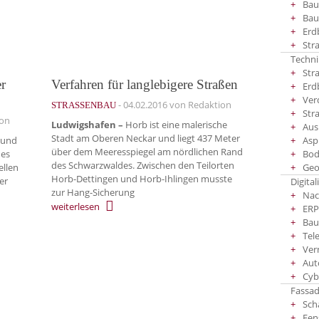
Bau
Bau
Erd
Str
Techni
Str
er
Verfahren für langlebigere Straßen
Erd
Ver
-
04.02.2016
von Redaktion
STRASSENBAU
Str
ion
Ludwigshafen –
Horb ist eine malerische
Aus
Stadt am Oberen Nec­kar und liegt 437 Meter
Asp
 und
über dem Meeres­spiegel am nördlichen Rand
Bod
des
des Schwarzwaldes. Zwischen den Teilorten
Geo
ellen
Horb-Dettingen und Horb-Ihlingen musste
er
Digital
zur Hang-Sicherung
Nac
weiterlesen
ERP
Bau
Tel
Ver
Aut
Cyb
Fassad
Sch
Fen