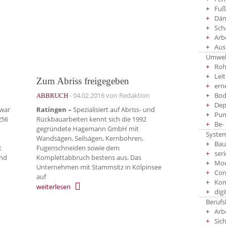
Fuß
Däm
Sch
Arb
Aus
Umwel
Roh
Lei
Zum Abriss freigegeben
ern
-
04.02.2016
von Redaktion
Bod
ABBRUCH
Dep
war
Ratingen –
Spezialisiert auf Abriss- und
Pu
256
Rückbauarbeiten kennt sich die 1992
Be-
gegründete Hagemann GmbH mit
System
Wandsägen, Seilsägen, Kernbohren,
Bau
t
Fugenschneiden sowie dem
seri
und
Komplettabbruch bestens aus. Das
Mod
Unternehmen mit Stammsitz in Kölpinsee
Con
auf
Kom
weiterlesen
dig
Berufs
Arb
Sic