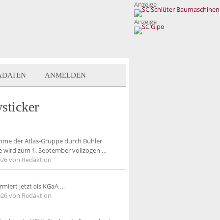
Anzeige
Anzeige
ADATEN
ANMELDEN
sticker
me der Atlas-Gruppe durch Buhler
le wird zum 1. September vollzogen
…
026
von Redaktion
rmiert jetzt als KGaA
…
026
von Redaktion