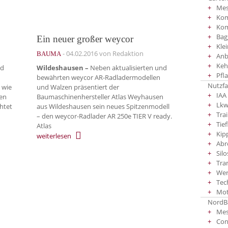
Mes
Kom
Ko
Bag
Ein neuer großer weycor
Kle
-
04.02.2016
von Redaktion
BAUMA
Anb
Keh
rd
Wildeshausen –
Neben aktualisierten und
Pfl
bewährten weycor AR-Radladermodellen
Nutzf
 wie
und Walzen präsentiert der
IAA
den
Baumaschinenhersteller Atlas Weyhausen
Lkw
htet
aus Wildeshausen sein neues Spitzenmodell
Tra
– den weycor-Radlader AR 250e TIER V ready.
Tief
Atlas
Kip
weiterlesen
Abr
Silo
Tra
Wer
Tec
Mot
NordBa
Mes
Co