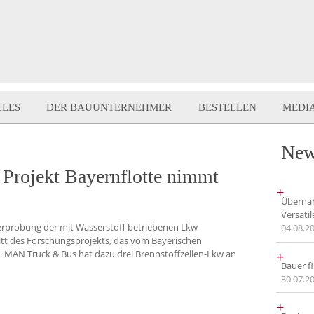
LLES
DER BAUUNTERNEHMER
BESTELLEN
MEDI
New
: Projekt Bayernflotte nimmt
+
Übernah
Versati
nerprobung der mit Wasserstoff betriebenen Lkw
04.08.2
itt des Forschungsprojekts, das vom Bayerischen
+
. MAN Truck & Bus hat dazu drei Brennstoffzellen-Lkw an
Bauer fi
30.07.2
+