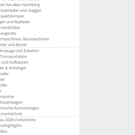
se GaLaBau Nürnberg
paktlader und -bagger
mpaktdumper
ger und Radlader
inverdichter
augeräte
rmaschinen, Baumaschinen
aster und Borde
ahrzeuge und Zubehör
 Transportation
 und Aufbauten
iler & Anhänger
lader
per
oller
s
nsporter
kstattwagen
hnische Ausrüstungen
orentechnik
u 2026 Vorberichte
sehighlights
nBau