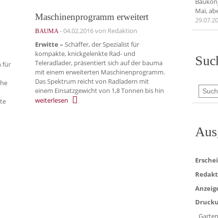
Baukonj
Mai, ab
Maschinenprogramm erweitert
29.07.2
-
04.02.2016
von Redaktion
BAUMA
Erwitte –
Schäffer, der Spezialist für
kompakte, knickgelenkte Rad- und
Suc
Teleradlader, präsentiert sich auf der bauma
 für
mit einem erweiterten Maschinenprogramm.
Das Spektrum reicht von Radladern mit
ihe
einem Einsatzgewicht von 1,8 Tonnen bis hin
weiterlesen
te
Aus
Ersche
Redakt
Anzeig
Drucku
Garten