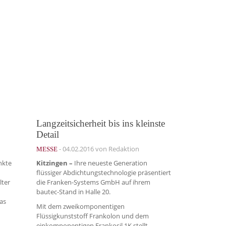
Langzeitsicherheit bis ins kleinste
Detail
-
04.02.2016
von Redaktion
MESSE
nkte
Kitzingen –
Ihre neueste Generation
flüssiger Abdichtungstechnologie präsentiert
lter
die Franken-Systems GmbH auf ihrem
bautec-Stand in Halle 20.
as
Mit dem zweikomponentigen
Flüssigkunststoff Frankolon und dem
einkomponentigen Frankosil 1K stellt