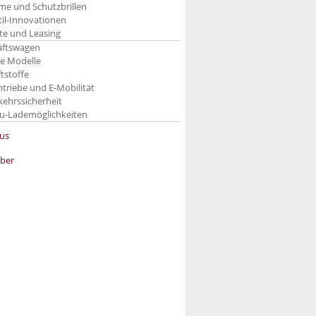
me und Schutzbrillen
til-Innovationen
te und Leasing
äftswagen
e Modelle
ftstoffe
ntriebe und E-Mobilität
kehrssicherheit
u-Lademöglichkeiten