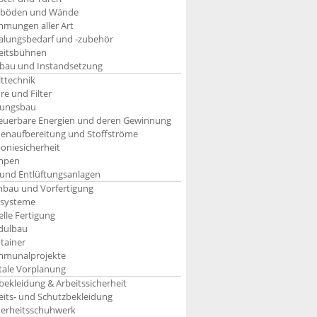
böden und Wände
mungen aller Art
alungsbedarf und -zubehör
eitsbühnen
bau und Instandsetzung
ttechnik
re und Filter
tungsbau
euerbare Energien und deren Gewinnung
enaufbereitung und Stoffströme
oniesicherheit
mpen
 und Entlüftungsanlagen
bau und Vorfertigung
systeme
elle Fertigung
ulbau
tainer
munalprojekte
itale Vorplanung
bekleidung & Arbeitssicherheit
eits- und Schutzbekleidung
herheitsschuhwerk