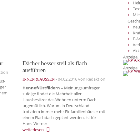
Hel
Tex
Mie
Gesch
neu
Kra
E-A
Ver
Akk
Anzeige
ur
Dächer besser steil als flach
Anzeige
ausführen
tion
-
04.02.2016
von Redaktion
INNEN & AUSSEN
us-
ger
Hennef/Ostfildern –
Meinungsumfragen
einem
zufolge findet die Mehrheit aller
Hausbesitzer das Wohnen unterm Dach
urgemütlich. Warum in Deutschland
trotzdem immer mehr Einfamilienhäuser mit
einem Flachdach geplant werden, ist für
Hans-Werner
weiterlesen