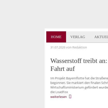
HOME
VERLAG
AKTUE
31.07.2026
von Redaktion
Wasserstoff treibt an
Fahrt auf
Im Projekt Bayernflotte hat die Straße
begonnen. Sie markiert den finalen Schr
Wirtschaftsministerium gefördert wurde
die LoadFox
weiterlesen