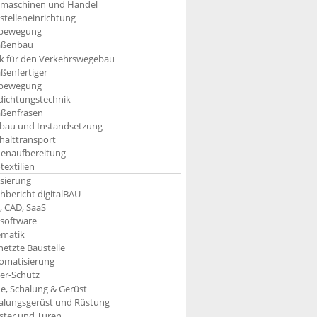
maschinen und Handel
stelleneinrichtung
bewegung
aßenbau
k für den Verkehrswegebau
aßenfertiger
bewegung
dichtungstechnik
aßenfräsen
bau und Instandsetzung
halttransport
enaufbereitung
textilien
isierung
hbericht digitalBAU
, CAD, SaaS
software
ematik
netzte Baustelle
omatisierung
er-Schutz
e, Schalung & Gerüst
alungsgerüst und Rüstung
ster und Türen