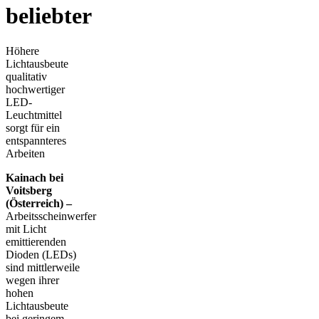
beliebter
Höhere
Lichtausbeute
qualitativ
hochwertiger
LED-
Leuchtmittel
sorgt für ein
entspannteres
Arbeiten
Kainach bei
Voitsberg
(Öster­reich) –
Arbeitsscheinwerfer
mit Licht
emittierenden
Dioden (LEDs)
sind mittlerweile
wegen ihrer
hohen
Lichtausbeute
bei geringem