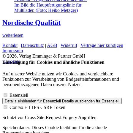
Nordische Qualität
weiterlesen
Kontakt
|
Datenschutz
|
AGB
|
Widerruf
|
Verträge hier kündigen
|
Impressum
© 2026, Verlag Emminger & Partner GmbH
| Cookies
Einwilligung für Cookies und ähnliche Funktionen
Auf unserer Website nutzen wir Cookies und vergleichbare
Funktionen zur Verarbeitung von Endgeräteinformationen und
personenbezogenen Daten unserer Nutzer.
Essenziell
Details einblenden
für Essenziell
Details ausblenden
für Essenziell
Contao HTTPS CSRF Token
Schützt vor Cross-Site-Request-Forgery Angriffen.
Speicherdauer:
Dieses Cookie bleibt nur für die aktuelle
Browsersitzung bestehen.