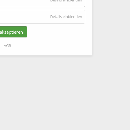
Details einblenden
Statistische
Analyse
für
Details einblenden
Marketing
 akzeptieren
m
AGB