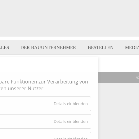
LLES
DER BAUUNTERNEHMER
BESTELLEN
MEDI
|
Verträge hier kündigen
|
Impressum
| Cookies
©
hbare Funktionen zur Verarbeitung von
en unserer Nutzer.
für
Details einblenden
Essenziell
für
Details einblenden
Externe
Inhalte
für