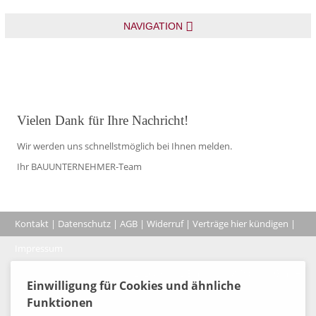
NAVIGATION
Vielen Dank für Ihre Nachricht!
Wir werden uns schnellstmöglich bei Ihnen melden.
Ihr BAUUNTERNEHMER-Team
Kontakt
|
Datenschutz
|
AGB
|
Widerruf
|
Verträge hier kündigen
|
|
Impressum
Coo
© 2026, Verlag Emminger & Partner GmbH
Einwilligung für Cookies und ähnliche
Funktionen