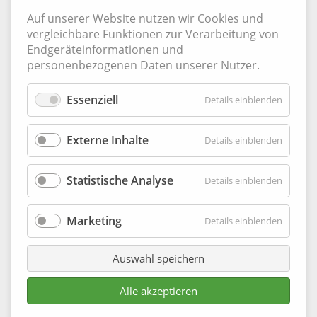
Auf unserer Website nutzen wir Cookies und
vergleichbare Funktionen zur Verarbeitung von
Endgeräteinformationen und
personenbezogenen Daten unserer Nutzer.
Essenziell
für
Details einblenden
Essenzie
Externe Inhalte
für
Details einblenden
Externe
Inhalte
Statistische Analyse
für
Details einblenden
Statisti
Analyse
Marketing
für
Details einblenden
Marketi
Auswahl speichern
Alle akzeptieren