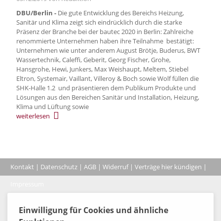
DBU/Berlin -
Die gute Entwicklung des Bereichs Heizung,
Sanitär und Klima zeigt sich eindrücklich durch die starke
Präsenz der Branche bei der bautec 2020 in Berlin: Zahlreiche
renommierte Unternehmen haben ihre Teilnahme bestätigt:
Unternehmen wie unter anderem August Brötje, Buderus, BWT
Wassertechnik, Caleffi, Geberit, Georg Fischer, Grohe,
Hansgrohe, Hewi, Junkers, Max Weishaupt, Meltem, Stiebel
Eltron, Systemair, Vaillant, Villeroy & Boch sowie Wolf füllen die
SHK-Halle 1.2 und präsentieren dem Publikum Produkte und
Lösungen aus den Bereichen Sanitär und Installation, Heizung,
Klima und Lüftung sowie
weiterlesen
Kontakt
|
Datenschutz
|
AGB
|
Widerruf
|
Verträge hier kündigen
|
|
Impressum
Coo
© 2026, Verlag Emminger & Partner GmbH
Einwilligung für Cookies und ähnliche