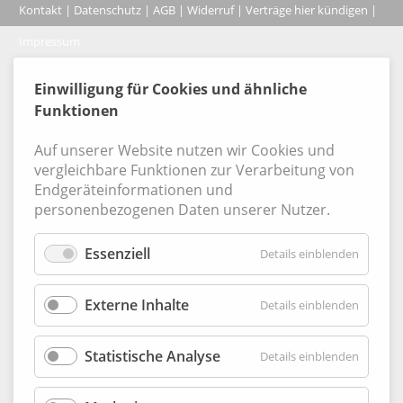
Kontakt
|
Datenschutz
|
AGB
|
Widerruf
|
Verträge hier kündigen
|
|
Impressum
Coo
© 2026, Verlag Emminger & Partner GmbH
Einwilligung für Cookies und ähnliche
Funktionen
Auf unserer Website nutzen wir Cookies und
vergleichbare Funktionen zur Verarbeitung von
Endgeräteinformationen und
personenbezogenen Daten unserer Nutzer.
Essenziell
für
Details einblenden
Essenzie
Externe Inhalte
für
Details einblenden
Externe
Inhalte
Statistische Analyse
für
Details einblenden
Statisti
Analyse