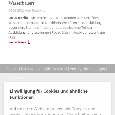
Wasserbauers
14.09.2020
von Redaktion
DBU/ Berlin
- Die ersten 13 Auszubildenden zum Beruf des
Wasserbauers haben in Nordrhein-Westfalen ihre Ausbildung
begonnen. Erstmals findet der überbetriebliche Teil der
Ausbildung für diese jungen Fachkräfte im Ausbildungszentrum
(ABZ)
weiterlesen
Kontakt
|
Datenschutz
|
AGB
|
Widerruf
|
Verträge hier kündigen
|
|
Impressum
Coo
© 2026, Verlag Emminger & Partner GmbH
Einwilligung für Cookies und ähnliche
Funktionen
Auf unserer Website nutzen wir Cookies und
vergleichbare Funktionen zur Verarbeitung von