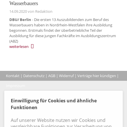
Wasserbauers
14.09.2020
von Redaktion
DBU/ Berlin
- Die ersten 13 Auszubildenden zum Beruf des
Wasserbauers haben in Nordrhein-Westfalen ihre Ausbildung
begonnen. Erstmals findet der überbetriebliche Teil der
Ausbildung für diese jungen Fachkräfte im Ausbildungszentrum
(ABZ)
weiterlesen
Kontakt
|
Datenschutz
|
AGB
|
Widerruf
|
Verträge hier kündigen
|
|
Impressum
Coo
© 2026, Verlag Emminger & Partner GmbH
Einwilligung für Cookies und ähnliche
Funktionen
Auf unserer Website nutzen wir Cookies und
vergleichbare Funktionen zur Verarbeitung von