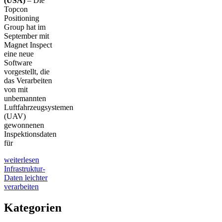
(USA)
– Die
Topcon
Positioning
Group hat im
September mit
Magnet Inspect
eine neue
Software
vorgestellt, die
das Verarbeiten
von mit
unbemannten
Luftfahrzeugsystemen
(UAV)
gewonnenen
Inspek­tionsdaten
für
weiterlesen
Infrastruktur-
Daten leichter
verarbeiten
Kategorien