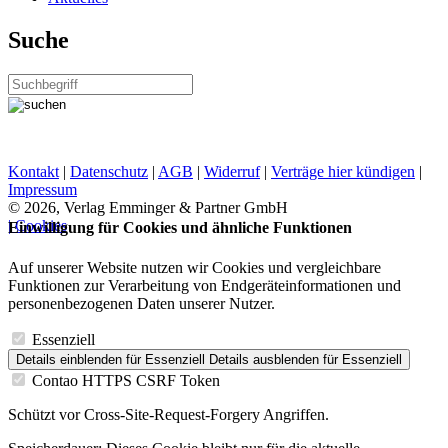
Suche
Kontakt
|
Datenschutz
|
AGB
|
Widerruf
|
Verträge hier kündigen
|
Impressum
© 2026, Verlag Emminger & Partner GmbH
| Cookies
Einwilligung für Cookies und ähnliche Funktionen
Auf unserer Website nutzen wir Cookies und vergleichbare
Funktionen zur Verarbeitung von Endgeräteinformationen und
personenbezogenen Daten unserer Nutzer.
Essenziell
Details einblenden
für Essenziell
Details ausblenden
für Essenziell
Contao HTTPS CSRF Token
Schützt vor Cross-Site-Request-Forgery Angriffen.