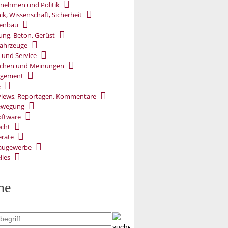
nehmen und Politik
ik, Wissenschaft, Sicherheit
ßenbau
ung, Beton, Gerüst
ahrzeuge
 und Service
chen und Meinungen
gement
e
views, Reportagen, Kommentare
ewegung
oftware
cht
räte
augewerbe
lles
he