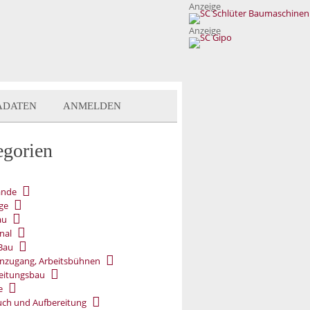
Anzeige
Anzeige
ADATEN
ANMELDEN
egorien
ände
ge
au
nal
Bau
nzugang, Arbeitsbühnen
eitungsbau
e
ch und Aufbereitung