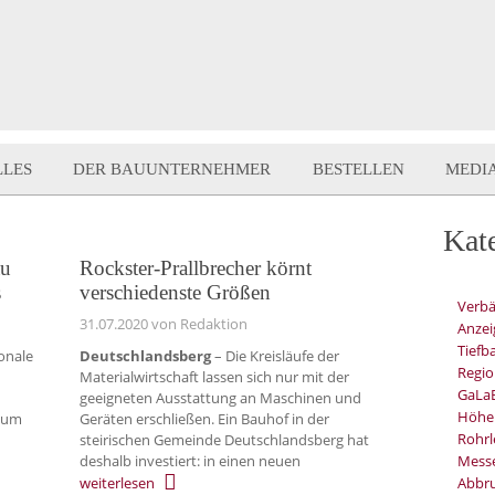
LLES
DER BAUUNTERNEHMER
BESTELLEN
MEDI
Kat
au
Rockster-Prallbrecher körnt
s
verschiedenste Größen
Verb
31.07.2020
von Redaktion
Anzei
Tiefb
ionale
Deutschlandsberg
– Die Kreisläufe der
Regio
Materialwirtschaft lassen sich nur mit der
GaLa
geeigneten Ausstattung an Maschinen und
Höhe
 zum
Geräten erschließen. Ein Bauhof in der
Rohrl
steirischen Gemeinde Deutschlandsberg hat
deshalb investiert: in einen neuen
Mess
weiterlesen
Abbru