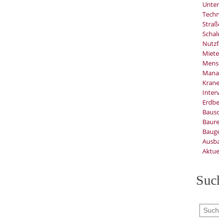
Unter
Techn
Stra
Schal
Nutzf
Miete
Mens
Mana
Kran
Inter
Erdb
Baus
Baure
Bauge
Ausb
Aktue
Suc