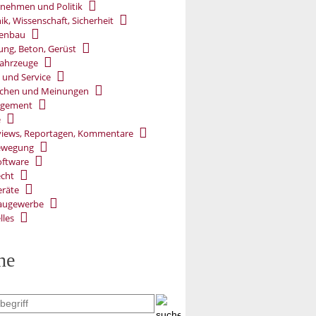
nehmen und Politik
ik, Wissenschaft, Sicherheit
ßenbau
ung, Beton, Gerüst
ahrzeuge
 und Service
chen und Meinungen
gement
e
views, Reportagen, Kommentare
ewegung
oftware
cht
räte
augewerbe
lles
he