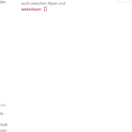
dar.
auch zwischen Alpen und
weiterlesen
tion
le
chaft
euen