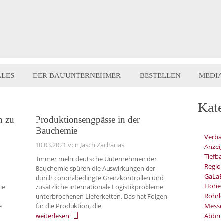
LLES
DER BAUUNTERNEHMER
BESTELLEN
MEDI
Kat
n zu
Produktionsengpässe in der
Bauchemie
Verb
10.03.2021
von Jasch Zacharias
Anzei
Tiefb
Immer mehr deutsche Unternehmen der
Regio
Bauchemie spüren die Auswirkungen der
GaLa
durch coronabedingte Grenzkontrollen und
Höhe
die
zusätzliche internationale Logistikprobleme
Rohrl
unterbrochenen Lieferketten. Das hat Folgen
e
für die Produktion, die
Mess
weiterlesen
Abbru