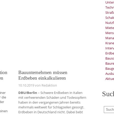
Unter
Techn
Stra
Schal
Nutzf
Miete
Mens
Mana
Kran
Inter
Erdb
Baus
Baure
Bauge
tion
Bauunternehmen müssen
Ausb
en
Erdbeben einkalkulieren
Aktue
10.10.2019
von Redaktion
Suc
iner
DBU/Berlin
– Schwere Erdbeben in Italien
 die
mit verheerenden Schäden und Todesopfern
der
haben in den vergangenen Jahren bereits
mehrmals weltweit für Schlagzeilen gesorgt.
 einen
Erdbeben in Deutschland nicht. Dabei bebt