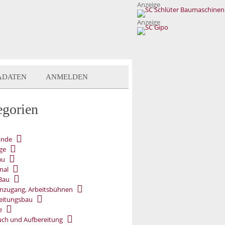
Anzeige
Anzeige
ADATEN
ANMELDEN
egorien
ände
ge
au
nal
Bau
nzugang, Arbeitsbühnen
eitungsbau
e
ch und Aufbereitung