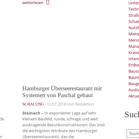
weiterlesen
Unter
Techn
Stra
Schal
Nutzf
Miete
Mens
Mana
Kran
Inter
Erdb
Baus
Baure
Bauge
Hamburger Überseerestaurant mit
Ausb
Systemen von Paschal gebaut
Aktue
-
12.07.2018
von Redaktion
SCHALUNG
Suc
Steinach –
In exponierter Lage auf sehr
de
kleinem Baufeld, runde, schräge und weit
auskragende Betonkonstruktionen: Das sind
die wichtigsten Attribute des Hamburger
er
Überseerestaurants, das die