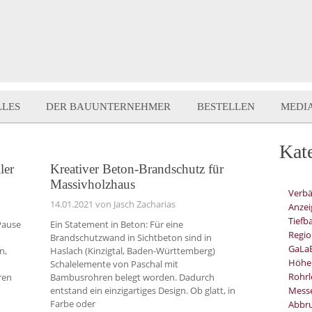
LLES
DER BAUUNTERNEHMER
BESTELLEN
MEDI
Kat
ler
Kreativer Beton-Brandschutz für
Massivholzhaus
Verb
14.01.2021
von Jasch Zacharias
Anzei
Tiefb
 Pause
Ein Statement in Beton: Für eine
Regio
Brandschutzwand in Sichtbeton sind in
GaLa
n,
Haslach (Kinzigtal, Baden-Württemberg)
Höhe
Schalelemente von Paschal mit
Rohrl
ren
Bambusrohren belegt worden. Dadurch
entstand ein einzigartiges Design. Ob glatt, in
Mess
Farbe oder
Abbru