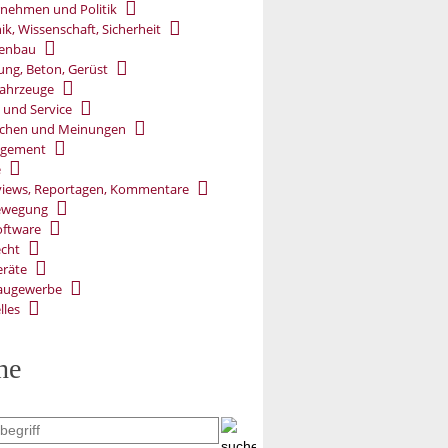
nehmen und Politik
ik, Wissenschaft, Sicherheit
ßenbau
ung, Beton, Gerüst
ahrzeuge
 und Service
chen und Meinungen
gement
e
views, Reportagen, Kommentare
ewegung
oftware
cht
räte
augewerbe
lles
he