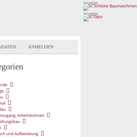
Anzeige
Anzeige
ADATEN
ANMELDEN
egorien
ände
ge
au
nal
Bau
nzugang, Arbeitsbühnen
eitungsbau
e
ch und Aufbereitung