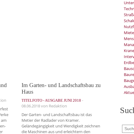
Unter
Techn
Stra
Schal
Nutzf
Miete
Mens
Mana
Kran
Inter
Erdb
Baus
Baure
Bauge
und
Im Garten- und Landschaftsbau zu
Ausb
Haus
Aktue
tion
-
TITELFOTO - AUSGABE JUNI 2018
08.06.2018
von Redaktion
Suc
fest
Werke
Der Garten- und Landschaftsbau ist das
n am
Metier der Radlader von Kramer.
den-
Geländegängigkeit und Wendigkeit zeichnen
er
die Maschinen aus und erleichtern den