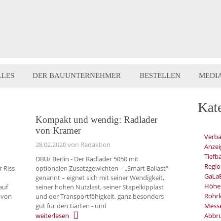
LLES
DER BAUUNTERNEHMER
BESTELLEN
MEDI
Kat
Kompakt und wendig: Radlader
von Kramer
Verb
28.02.2020
von Redaktion
Anzei
Tiefb
DBU/ Berlin - Der Radlader 5050 mit
Regio
r Riss
optionalen Zusatzgewichten – „Smart Ballast“
GaLa
genannt – eignet sich mit seiner Wendigkeit,
Höhe
auf
seiner hohen Nutzlast, seiner Stapelkipplast
Rohrl
h von
und der Transportfähigkeit, ganz besonders
gut für den Garten - und
Mess
weiterlesen
Abbru