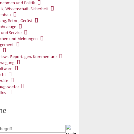
nehmen und Politik
ik, Wissenschaft, Sicherheit
ßenbau
ung, Beton, Gerüst
ahrzeuge
 und Service
chen und Meinungen
gement
e
views, Reportagen, Kommentare
ewegung
oftware
cht
räte
augewerbe
lles
he