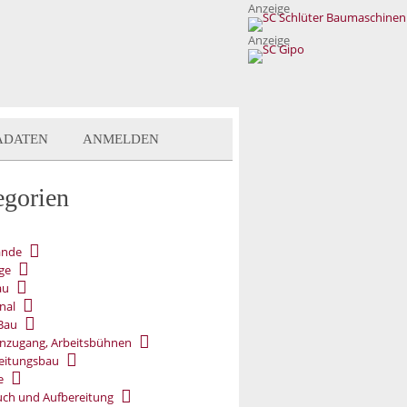
Anzeige
Anzeige
ADATEN
ANMELDEN
egorien
ände
ge
au
nal
Bau
nzugang, Arbeitsbühnen
eitungsbau
e
ch und Aufbereitung