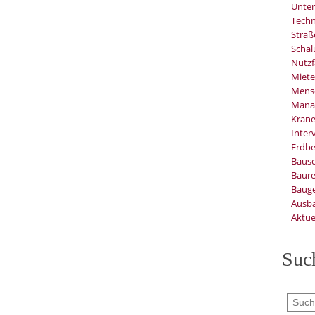
Unter
Techn
Stra
Schal
Nutzf
Miete
Mens
Mana
Kran
Inter
Erdb
Baus
Baure
Bauge
Ausb
Aktue
Suc