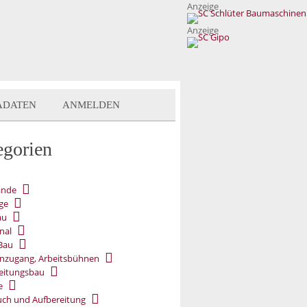
Anzeige
Anzeige
ADATEN
ANMELDEN
egorien
ände
ge
au
nal
Bau
nzugang, Arbeitsbühnen
eitungsbau
e
ch und Aufbereitung