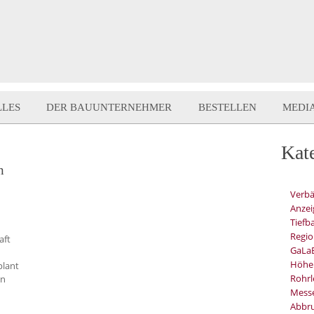
LLES
DER BAUUNTERNEHMER
BESTELLEN
MEDI
Kat
n
Verb
Anzei
Tiefb
Regio
aft
GaLa
Höhe
plant
Rohrl
in
Mess
Abbru