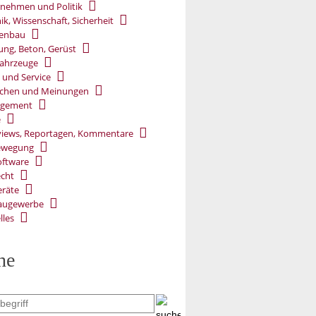
nehmen und Politik
ik, Wissenschaft, Sicherheit
ßenbau
ung, Beton, Gerüst
ahrzeuge
 und Service
chen und Meinungen
gement
e
views, Reportagen, Kommentare
ewegung
oftware
cht
räte
augewerbe
lles
he