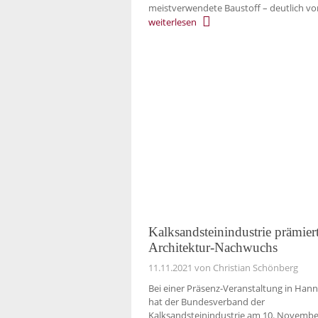
meistverwendete Baustoff – deutlich vo
weiterlesen
Kalksandsteinindustrie prämier
Architektur-Nachwuchs
11.11.2021
von Christian Schönberg
Bei einer Präsenz-Veranstaltung in Han
hat der Bundesverband der
Kalksandsteinindustrie am 10. Novembe