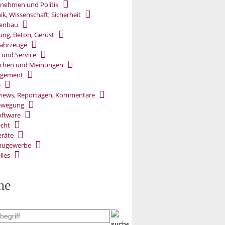
nehmen und Politik
ik, Wissenschaft, Sicherheit
ßenbau
ung, Beton, Gerüst
ahrzeuge
 und Service
chen und Meinungen
gement
e
views, Reportagen, Kommentare
ewegung
oftware
cht
räte
augewerbe
lles
he