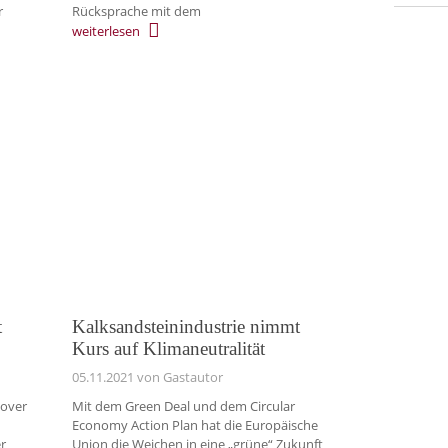
r
Rücksprache mit dem
weiterlesen
t
Kalksandsteinindustrie nimmt
Kurs auf Klimaneutralität
05.11.2021
von Gastautor
nover
Mit dem Green Deal und dem Circular
Economy Action Plan hat die Europäische
r
Union die Weichen in eine „grüne“ Zukunft