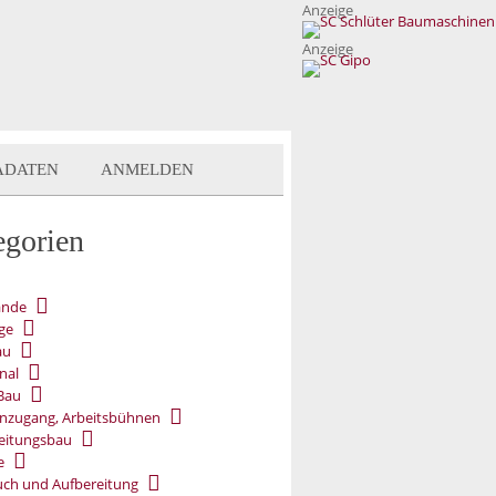
Anzeige
Anzeige
ADATEN
ANMELDEN
egorien
ände
ge
au
nal
Bau
nzugang, Arbeitsbühnen
eitungsbau
e
ch und Aufbereitung