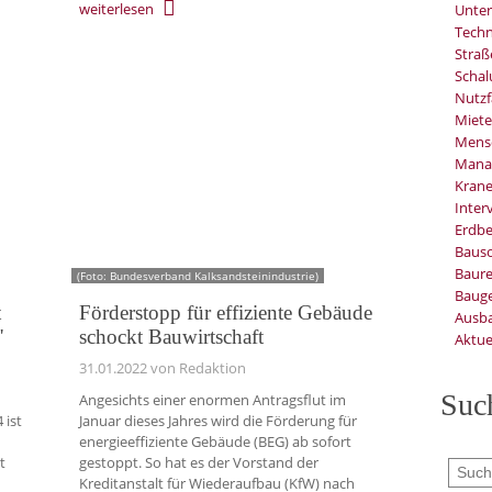
weiterlesen
Unter
Techn
Stra
Schal
Nutzf
Miete
Mens
Mana
Kran
Inter
Erdb
Baus
Baure
(Foto: Bundesverband Kalksandsteinindustrie)
Bauge
t
Förderstopp für effiziente Gebäude
Ausb
"
schockt Bauwirtschaft
Aktue
31.01.2022
von Redaktion
Suc
Angesichts einer enormen Antragsflut im
 ist
Januar dieses Jahres wird die Förderung für
energieeffiziente Gebäude (BEG) ab sofort
t
gestoppt. So hat es der Vorstand der
Kreditanstalt für Wiederaufbau (KfW) nach