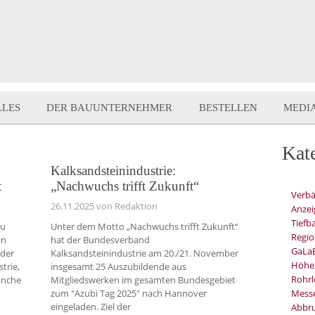
LLES
DER BAUUNTERNEHMER
BESTELLEN
MEDI
Kat
Kalksandsteinindustrie:
t
„Nachwuchs trifft Zukunft“
Verb
26.11.2025
von Redaktion
Anzei
Tiefb
au
Unter dem Motto „Nachwuchs trifft Zukunft“
Regio
an
hat der Bundesverband
GaLa
nder
Kalksandsteinindustrie am 20./21. November
Höhe
trie,
insgesamt 25 Auszubildende aus
Rohrl
ranche
Mitgliedswerken im gesamten Bundesgebiet
zum "Azubi Tag 2025" nach Hannover
Mess
eingeladen. Ziel der
Abbru