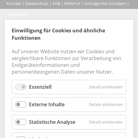
Kontakt
|
Datenschutz
|
AGB
|
Widerruf
|
Verträge hier kündigen
|
|
Impressum
Coo
© 2026, Verlag Emminger & Partner GmbH
Einwilligung für Cookies und ähnliche
Funktionen
Auf unserer Website nutzen wir Cookies und
vergleichbare Funktionen zur Verarbeitung von
Endgeräteinformationen und
personenbezogenen Daten unserer Nutzer.
Essenziell
für
Details einblenden
Essenzie
Externe Inhalte
für
Details einblenden
Externe
Inhalte
Statistische Analyse
für
Details einblenden
Statisti
Analyse