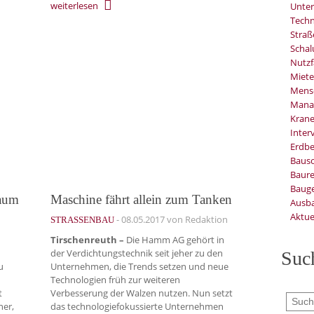
weiterlesen
Unter
Techn
Stra
Schal
Nutzf
Miete
Mens
Mana
Kran
Inter
Erdb
Baus
Baure
Bauge
Raum
Maschine fährt allein zum Tanken
Ausb
Aktue
-
08.05.2017
von Redaktion
STRASSENBAU
Tirschenreuth –
Die Hamm AG gehört in
der Verdichtungstechnik seit jeher zu den
Suc
u
Unternehmen, die Trends setzen und neue
Technologien früh zur weiteren
t
Verbesserung der Walzen nutzen. Nun setzt
ner,
das technologiefokussierte Unternehmen