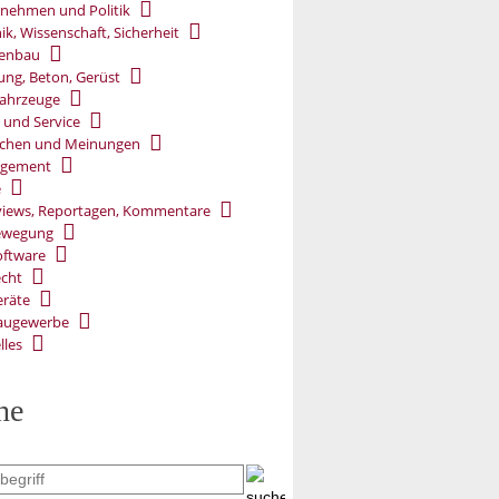
nehmen und Politik
ik, Wissenschaft, Sicherheit
ßenbau
ung, Beton, Gerüst
ahrzeuge
 und Service
chen und Meinungen
gement
e
views, Reportagen, Kommentare
ewegung
oftware
cht
räte
augewerbe
lles
he