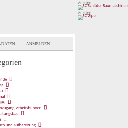
Anzeige
Anzeige
ADATEN
ANMELDEN
egorien
ände
ge
au
nal
Bau
nzugang, Arbeitsbühnen
eitungsbau
e
ch und Aufbereitung