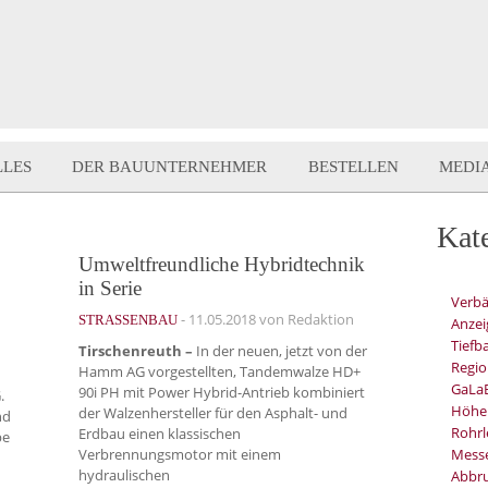
LLES
DER BAUUNTERNEHMER
BESTELLEN
MEDI
Kat
Umweltfreundliche Hybridtechnik
in Serie
Verb
-
11.05.2018
von Redaktion
STRASSENBAU
Anzei
Tiefb
Tirschenreuth –
In der neuen, jetzt von der
Regio
Hamm AG vorgestellten, Tandemwalze HD+
GaLa
90i PH mit Power Hybrid-Antrieb kombiniert
.
Höhe
der Walzenhersteller für den Asphalt- und
nd
Rohrl
Erdbau einen klassischen
pe
Verbrennungsmotor mit einem
Mess
hydraulischen
Abbru