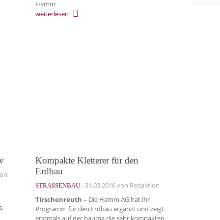
Hamm
weiterlesen
iv
Kompakte Kletterer für den
Erdbau
ion
-
31.03.2016
von Redaktion
STRASSENBAU
Tirschenreuth –
Die Hamm AG hat ihr
s,
Programm für den Erdbau ergänzt und zeigt
erstmals auf der bauma die sehr kompakten