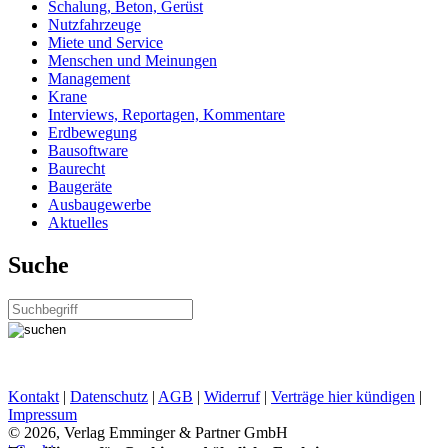
Schalung, Beton, Gerüst
Nutzfahrzeuge
Miete und Service
Menschen und Meinungen
Management
Krane
Interviews, Reportagen, Kommentare
Erdbewegung
Bausoftware
Baurecht
Baugeräte
Ausbaugewerbe
Aktuelles
Suche
Kontakt
|
Datenschutz
|
AGB
|
Widerruf
|
Verträge hier kündigen
|
Impressum
© 2026, Verlag Emminger & Partner GmbH