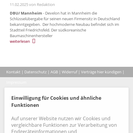
11.02.2025
von Redaktion
DBU/ Mannheim
- Develon hat in Mannheim die
Schlüsselübergabe für seinen neuen Firmensitz in Deutschland
bekanntgegeben. Der hochmoderne Neubau befindet sich im
Stadtteil Friedrichsfeld. Der südkoreanische
Baumaschinenhersteller
weiterlesen
Kontakt
|
Datenschutz
|
AGB
|
Widerruf
|
Verträge hier kündigen
|
|
Impressum
Coo
© 2026, Verlag Emminger & Partner GmbH
Einwilligung für Cookies und ähnliche
Funktionen
Auf unserer Website nutzen wir Cookies und
vergleichbare Funktionen zur Verarbeitung von
Endgeräteinformationen und