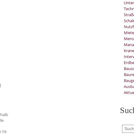
Unter
Techn
Stra
Schal
Nutzf
Miete
Mens
Mana
Kran
Inter
Erdb
Baus
Baure
Bauge
t
Ausb
Aktue
Suc
rhalb
de
-19-