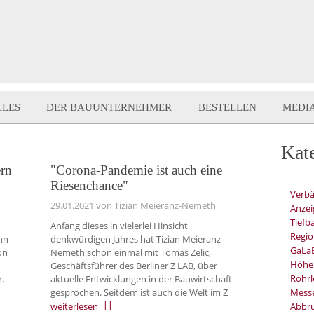
LLES
DER BAUUNTERNEHMER
BESTELLEN
MEDI
Kat
ern
"Corona-Pandemie ist auch eine
Riesenchance"
Verb
29.01.2021
von Tizian Meieranz-Nemeth
Anzei
Tiefb
Anfang dieses in vielerlei Hinsicht
Regio
enn
denkwürdigen Jahres hat Tizian Meieranz-
GaLa
on
Nemeth schon einmal mit Tomas Zelic,
Höhe
Geschäftsführer des Berliner Z LAB, über
Rohrl
r.
aktuelle Entwicklungen in der Bauwirtschaft
gesprochen. Seitdem ist auch die Welt im Z
Mess
weiterlesen
Abbru