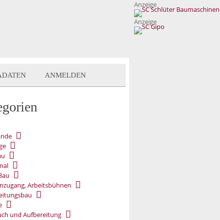
Anzeige
Anzeige
ADATEN
ANMELDEN
egorien
ände
ge
au
nal
Bau
nzugang, Arbeitsbühnen
eitungsbau
e
ch und Aufbereitung