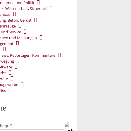
nehmen und Politik
ik, Wissenschaft, Sicherheit
ßenbau
ung, Beton, Gerüst
ahrzeuge
 und Service
chen und Meinungen
gement
e
views, Reportagen, Kommentare
ewegung
oftware
cht
räte
augewerbe
lles
he