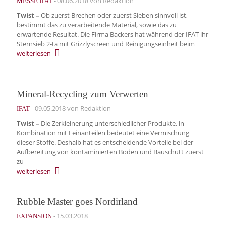
-
08.06.2018
von Redaktion
MESSE IFAT
Twist –
Ob zuerst Brechen oder zuerst Sieben sinnvoll ist,
bestimmt das zu verarbeitende Material, sowie das zu
erwartende Resultat. Die Firma Backers hat während der IFAT ihr
Sternsieb 2-ta mit Grizzlyscreen und Reinigungseinheit beim
weiterlesen
Mineral-Recycling zum Verwerten
-
09.05.2018
von Redaktion
IFAT
Twist –
Die Zerkleinerung unterschiedlicher Produkte, in
Kombination mit Feinanteilen bedeutet eine Vermischung
dieser Stoffe. Deshalb hat es entscheidende Vorteile bei der
Aufbereitung von kontaminierten Böden und Bauschutt zuerst
zu
weiterlesen
Rubble Master goes Nordirland
-
15.03.2018
EXPANSION