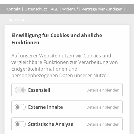
Kontakt
|
Datenschutz
|
AGB
|
Widerruf
|
Verträge hier kündigen
|
|
Impressum
Coo
© 2026, Verlag Emminger & Partner GmbH
Einwilligung für Cookies und ähnliche
Funktionen
Auf unserer Website nutzen wir Cookies und
vergleichbare Funktionen zur Verarbeitung von
Endgeräteinformationen und
personenbezogenen Daten unserer Nutzer.
Essenziell
für
Details einblenden
Essenzie
Externe Inhalte
für
Details einblenden
Externe
Inhalte
Statistische Analyse
für
Details einblenden
Statisti