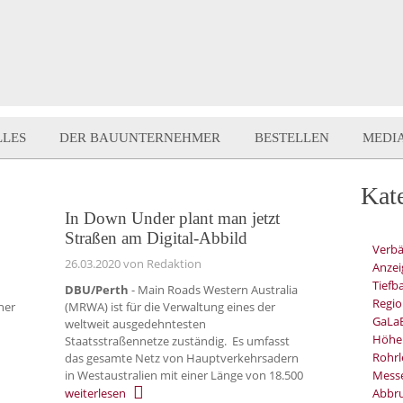
LLES
DER BAUUNTERNEHMER
BESTELLEN
MEDI
Kat
In Down Under plant man jetzt
Straßen am Digital-Abbild
Verb
26.03.2020
von Redaktion
Anzei
Tiefb
DBU/Perth
- Main Roads Western Australia
Regio
ner
(MRWA) ist für die Verwaltung eines der
GaLa
weltweit ausgedehntesten
Höhe
Staatsstraßennetze zuständig. Es umfasst
Rohrl
das gesamte Netz von Hauptverkehrsadern
in Westaustralien mit einer Länge von 18.500
Mess
weiterlesen
Abbru