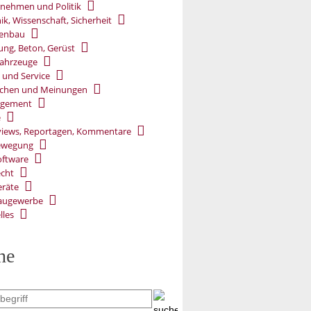
nehmen und Politik
ik, Wissenschaft, Sicherheit
ßenbau
ung, Beton, Gerüst
ahrzeuge
 und Service
chen und Meinungen
gement
e
views, Reportagen, Kommentare
ewegung
oftware
cht
räte
augewerbe
lles
he