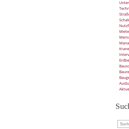
Unter
Techn
Stra
Schal
Nutzf
Miete
Mens
Mana
Kran
Inter
Erdb
Baus
Baure
Bauge
Ausb
Aktue
Suc