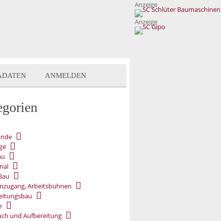
Anzeige
Anzeige
ADATEN
ANMELDEN
egorien
ände
ge
au
nal
Bau
nzugang, Arbeitsbühnen
eitungsbau
e
ch und Aufbereitung