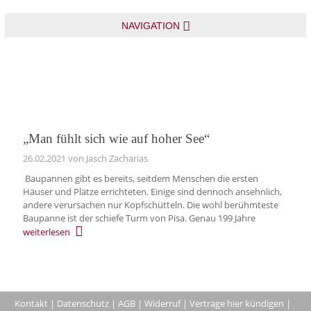
NAVIGATION
„Man fühlt sich wie auf hoher See“
26.02.2021
von Jasch Zacharias
Baupannen gibt es bereits, seitdem Menschen die ersten
Häuser und Plätze errichteten. Einige sind dennoch ansehnlich,
andere verursachen nur Kopfschütteln. Die wohl berühmteste
Baupanne ist der schiefe Turm von Pisa. Genau 199 Jahre
weiterlesen
Kontakt
|
Datenschutz
|
AGB
|
Widerruf
|
Verträge hier kündigen
|
|