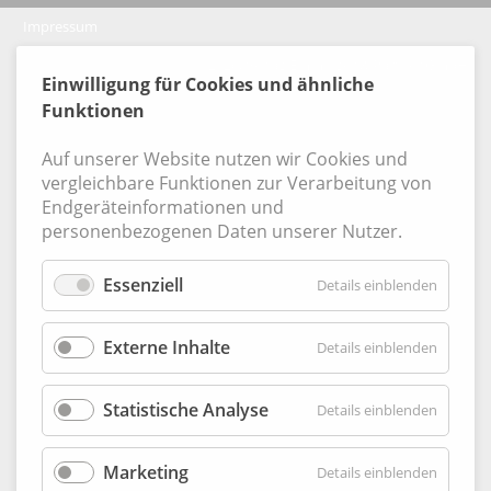
Impressum
Coo
© 2026, Verlag Emminger & Partner GmbH
Einwilligung für Cookies und ähnliche
Funktionen
Auf unserer Website nutzen wir Cookies und
vergleichbare Funktionen zur Verarbeitung von
Endgeräteinformationen und
personenbezogenen Daten unserer Nutzer.
Essenziell
für
Details einblenden
Essenzie
Externe Inhalte
für
Details einblenden
Externe
Inhalte
Statistische Analyse
für
Details einblenden
Statisti
Analyse
Marketing
für
Details einblenden