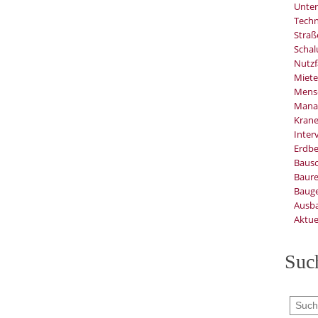
Unter
Techn
Stra
Schal
Nutzf
Miete
Mens
Mana
Kran
Inter
Erdb
Baus
Baure
Bauge
Ausb
Aktue
Suc