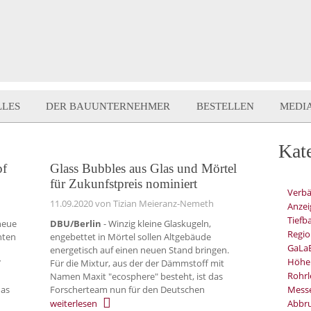
LLES
DER BAUUNTERNEHMER
BESTELLEN
MEDI
Kat
pf
Glass Bubbles aus Glas und Mörtel
für Zukunfstpreis nominiert
Verb
11.09.2020
von Tizian Meieranz-Nemeth
Anzei
Tiefb
neue
DBU/Berlin
- Winzig kleine Glaskugeln,
Regio
nten
engebettet in Mörtel sollen Altgebäude
GaLa
energetisch auf einen neuen Stand bringen.
Höhe
7
Für die Mixtur, aus der der Dämmstoff mit
Rohrl
Namen Maxit "ecosphere" besteht, ist das
as
Forscherteam nun für den Deutschen
Mess
weiterlesen
Abbru