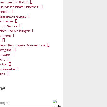
nehmen und Politik
ik, Wissenschaft, Sicherheit
ßenbau
ung, Beton, Gerüst
ahrzeuge
 und Service
chen und Meinungen
gement
e
views, Reportagen, Kommentare
ewegung
oftware
cht
räte
augewerbe
lles
he