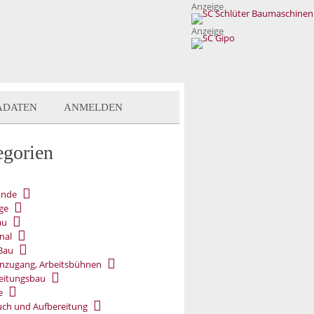
Anzeige
Anzeige
ADATEN
ANMELDEN
egorien
ände
ge
au
nal
Bau
nzugang, Arbeitsbühnen
eitungsbau
e
ch und Aufbereitung