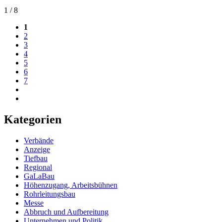
1 / 8
1
2
3
4
5
6
7
Kategorien
Verbände
Anzeige
Tiefbau
Regional
GaLaBau
Höhenzugang, Arbeitsbühnen
Rohrleitungsbau
Messe
Abbruch und Aufbereitung
Unternehmen und Politik