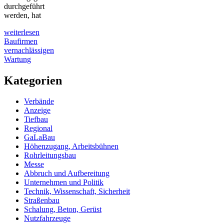
durchgeführt
werden, hat
weiterlesen
Baufirmen
vernachlässigen
Wartung
Kategorien
Verbände
Anzeige
Tiefbau
Regional
GaLaBau
Höhenzugang, Arbeitsbühnen
Rohrleitungsbau
Messe
Abbruch und Aufbereitung
Unternehmen und Politik
Technik, Wissenschaft, Sicherheit
Straßenbau
Schalung, Beton, Gerüst
Nutzfahrzeuge