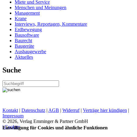
Miete und Service
Menschen und Meinungen
Management
Krane
Interviews, Reportagen, Kommentare
Erdbewegung
Bausoftware
Baurecht
Baugeräte
Ausbaugewerbe
Aktuelles
Suche
Kontakt
|
Datenschutz
|
AGB
|
Widerruf
|
Verträge hier kündigen
|
Impressum
© 2026, Verlag Emminger & Partner GmbH
| Cookies
Einwilligung für Cookies und ähnliche Funktionen