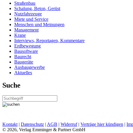
Straßenbau
Schalung, Beton, Gerüst
Nutzfahrzeuge
Miete und Service
Menschen und Meinungen
Management
Krane
Interviews, Reportagen, Kommentare
Erdbewegung
Bausoftware
Baurecht
Baugeräte
Ausbaugewerbe
Aktuelles
Suche
Kontakt
|
Datenschutz
|
AGB
|
Widerruf
|
Verträge hier kündigen
|
Im
© 2026, Verlag Emminger & Partner GmbH