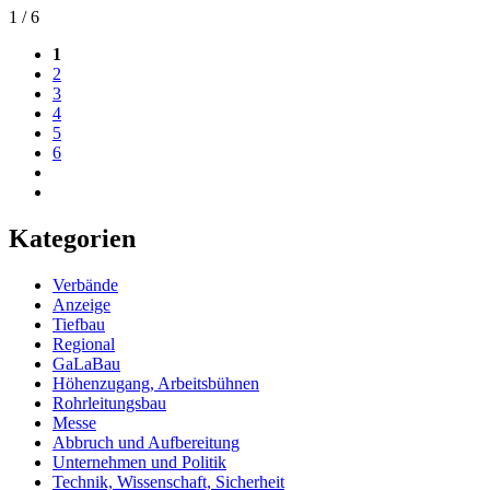
1 / 6
1
2
3
4
5
6
Kategorien
Verbände
Anzeige
Tiefbau
Regional
GaLaBau
Höhenzugang, Arbeitsbühnen
Rohrleitungsbau
Messe
Abbruch und Aufbereitung
Unternehmen und Politik
Technik, Wissenschaft, Sicherheit