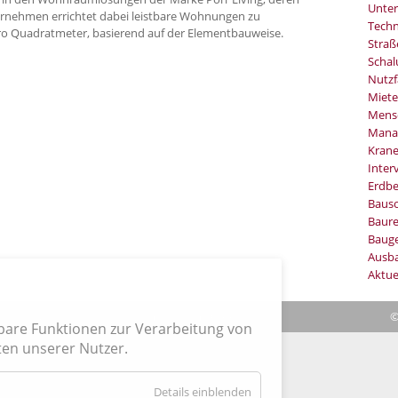
Unter
ernehmen errichtet dabei leistbare Wohnungen zu
Techn
ro Quadratmeter, basierend auf der Elementbauweise.
Stra
Schal
Nutzf
Miete
Mens
Mana
Kran
Inter
Erdb
Baus
Baure
Bauge
Ausb
Aktue
|
Verträge hier kündigen
|
Impressum
| Cookies
©
hbare Funktionen zur Verarbeitung von
en unserer Nutzer.
für
Details einblenden