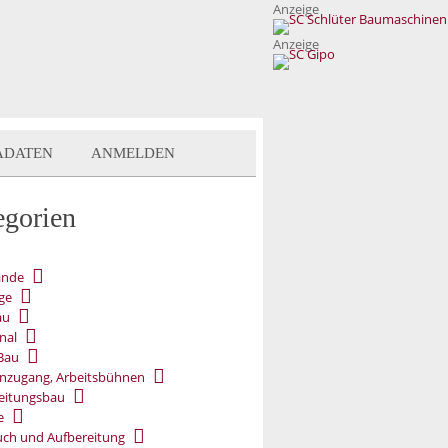
Anzeige
Anzeige
ADATEN
ANMELDEN
egorien
ände
ge
au
nal
Bau
nzugang, Arbeitsbühnen
eitungsbau
e
ch und Aufbereitung