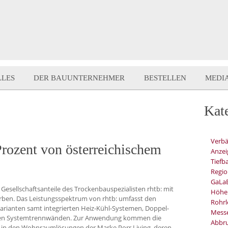
LLES
DER BAUUNTERNEHMER
BESTELLEN
MEDI
Kat
Verb
rozent von österreichischem
Anzei
Tiefb
Regio
GaLa
Gesellschaftsanteile des Trockenbauspezialisten rhtb: mit
Höhe
worben. Das Leistungsspektrum von rhtb: umfasst den
Rohrl
Varianten samt integrierten Heiz-Kühl-Systemen, Doppel-
Mess
en Systemtrennwänden. Zur Anwendung kommen die
Abbru
in den Wohnraumlösungen der Marke Porr Living, deren