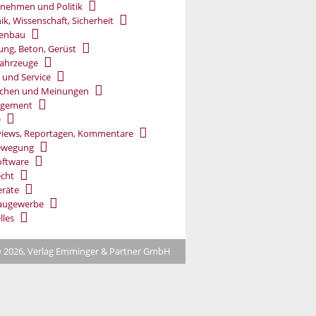
nehmen und Politik
ik, Wissenschaft, Sicherheit
ßenbau
ung, Beton, Gerüst
ahrzeuge
 und Service
chen und Meinungen
gement
e
views, Reportagen, Kommentare
ewegung
oftware
cht
räte
augewerbe
lles
 2026, Verlag Emminger & Partner GmbH