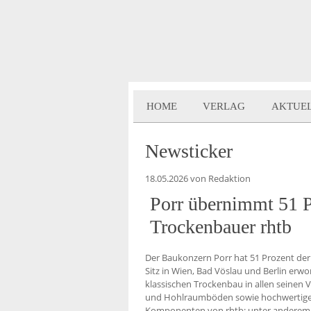
HOME
VERLAG
AKTUE
Newsticker
18.05.2026
von Redaktion
Porr übernimmt 51 P
Trockenbauer rhtb
Der Baukonzern Porr hat 51 Prozent der 
Sitz in Wien, Bad Vöslau und Berlin er
klassischen Trockenbau in allen seinen 
und Hohlraumböden sowie hochwertig
Komponenten von rhtb: unter anderem 