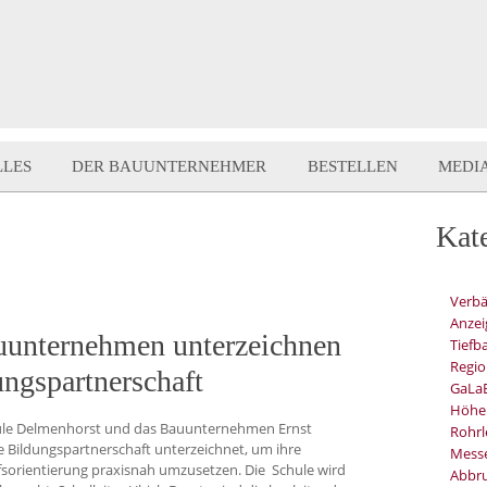
LLES
DER BAUUNTERNEHMER
BESTELLEN
MEDI
Kat
Verb
Anzei
uunternehmen unterzeichnen
Tiefb
Regio
ngspartnerschaft
GaLa
Höhe
chule Delmenhorst und das Bauunternehmen Ernst
Rohrl
Bildungspartnerschaft unterzeichnet, um ihre
Mess
orientierung praxisnah umzusetzen. Die Schule wird
Abbru