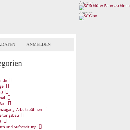
Anzeige
Anzeige
ADATEN
ANMELDEN
egorien
ände
ge
au
nal
Bau
nzugang, Arbeitsbühnen
eitungsbau
e
ch und Aufbereitung