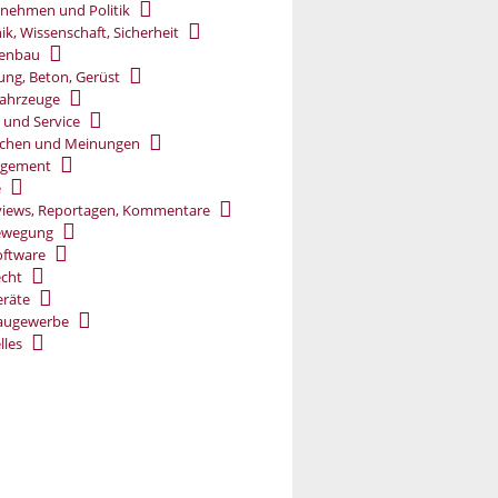
nehmen und Politik
ik, Wissenschaft, Sicherheit
ßenbau
ung, Beton, Gerüst
ahrzeuge
 und Service
chen und Meinungen
gement
e
views, Reportagen, Kommentare
ewegung
oftware
cht
räte
augewerbe
lles