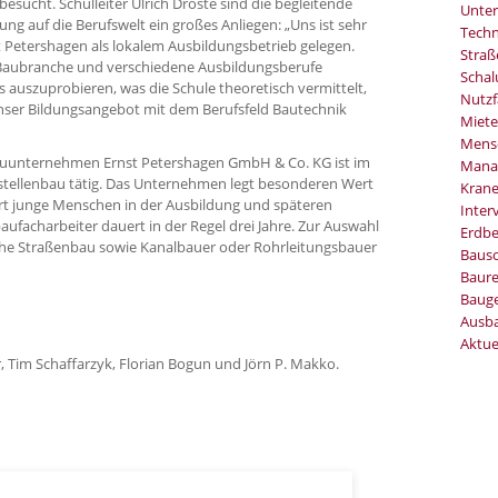
esucht. Schulleiter Ulrich Droste sind die begleitende
Unter
ng auf die Berufswelt ein großes Anliegen: „Uns ist sehr
Techn
Petershagen als lokalem Ausbildungsbetrieb gelegen.
Stra
e Baubranche und verschiedene Ausbildungsberufe
Schal
s auszuprobieren, was die Schule theoretisch vermittelt,
Nutzf
unser Bildungsangebot mit dem Berufsfeld Bautechnik
Miete
Mens
auunternehmen Ernst Petershagen GmbH & Co. KG ist im
Mana
kstellenbau tätig. Das Unternehmen legt besonderen Wert
Kran
ert junge Menschen in der Ausbildung und späteren
Inter
aufacharbeiter dauert in der Regel drei Jahre. Zur Auswahl
Erdb
che Straßenbau sowie Kanalbauer oder Rohrleitungsbauer
Baus
Baure
Bauge
Ausb
Aktue
r, Tim Schaffarzyk, Florian Bogun und Jörn P. Makko.