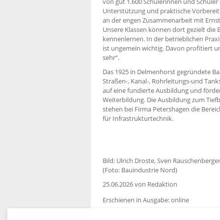
von gut 1.600 Schülerinnen und Schüler b
Unterstützung und praktische Vorbereitu
an der engen Zusammenarbeit mit Ernst 
Unsere Klassen können dort gezielt di
kennenlernen. In der betrieblichen Praxi
ist ungemein wichtig. Davon profitiert 
sehr“.
Das 1925 in Delmenhorst gegründete B
Straßen-, Kanal-, Rohrleitungs-und Tan
auf eine fundierte Ausbildung und förd
Weiterbildung. Die Ausbildung zum Tiefb
stehen bei Firma Petershagen die Berei
für Infrastrukturtechnik.
Bild: Ulrich Droste, Sven Rauschenberge
(Foto: Bauindustrie Nord)
25.06.2026
von Redaktion
Erschienen in Ausgabe: online
Zurück