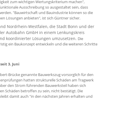
ligkeit zum wichtigen Wertungskriterium machen",
 funktionale Ausschreibung so ausgestaltet sein, dass
rden. "Bauwirtschaft und Bauindustrie können so die
hen Lösungen anbieten", ist sich Güntner sicher.
nd Nordrhein-Westfalen, die Stadt Bonn und der
 der Autobahn GmbH in einem Lenkungskreis
und koordinierter Lösungen umzusetzen.
Die
tig ein Baukonzept entwickeln und die weiteren Schritte
eit 3. Juni
h-Ebert-Brücke genannte Bauwerkszug vorsorglich für den
ckenprüfungen hatten strukturelle Schäden am Tragwerk
n über den Strom führenden Bauwerksteil haben sich
n Schäden betroffen zu sein, nicht bestätigt. Die
eibt damit auch "in den nächsten Jahren erhalten und