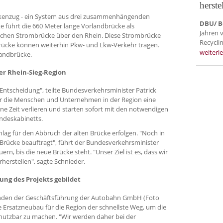
herste
ckenzug - ein System aus drei zusammenhängenden
DBU/ B
te führt die 660 Meter lange Vorlandbrücke als
Jahren 
ichen Strombrücke über den Rhein. Diese Strombrücke
Recycli
rücke können weiterhin Pkw- und Lkw-Verkehr tragen.
weiterl
landbrücke.
er Rhein-Sieg-Region
 Entscheidung", teilte Bundesverkehrsminister Patrick
ür die Menschen und Unternehmen in der Region eine
ine Zeit verlieren und starten sofort mit den notwendigen
undeskabinetts.
chlag für den Abbruch der alten Brücke erfolgen. "Noch in
 Brücke beauftragt", führt der Bundesverkehrsminister
ern, bis die neue Brücke steht. "Unser Ziel ist es, dass wir
herstellen", sagte Schnieder.
ng des Projekts gebildet
enden der Geschäftsführung der Autobahn GmbH (Foto
 Ersatzneubau für die Region der schnellste Weg, um die
nutzbar zu machen. "Wir werden daher bei der