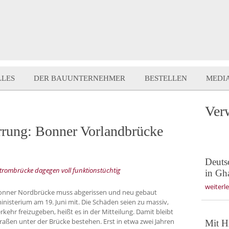
LLES
DER BAUUNTERNEHMER
BESTELLEN
MEDI
Ver
rrung: Bonner Vorlandbrücke
Deuts
 Strombrücke dagegen voll funktionstüchtig
in Gh
weiterl
 Bonner Nordbrücke muss abgerissen und neu gebaut
nisterium am 19. Juni mit. Die Schäden seien zu massiv,
rkehr freizugeben, heißt es in der Mitteilung. Damit bleibt
raßen unter der Brücke bestehen. Erst in etwa zwei Jahren
Mit H