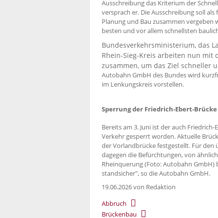
Ausschreibung das Kriterium der Schnel
versprach er. Die Ausschreibung soll als
Planung und Bau zusammen vergeben we
besten und vor allem schnellsten baulic
Bundesverkehrsministerium, das La
Rhein-Sieg-Kreis arbeiten nun mit
zusammen, um das Ziel schneller 
Autobahn GmbH des Bundes wird kurzfris
im Lenkungskreis vorstellen.
Sperrung der Friedrich-Ebert-Brücke s
Bereits am 3. Juni ist der auch Friedric
Verkehr gesperrt worden. Aktuelle Brü
der Vorlandbrücke festgestellt. Für de
dagegen die Befürchtungen, von ähnliche
Rheinquerung (Foto: Autobahn GmbH) bl
standsicher", so die Autobahn GmbH.
19.06.2026
von Redaktion
Abbruch
Brückenbau