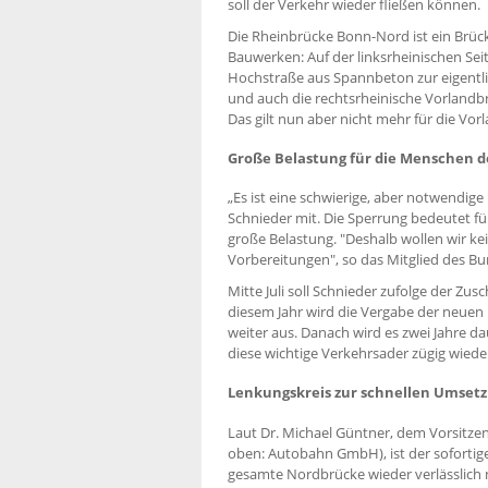
soll der Verkehr wieder fließen können.
Die Rheinbrücke Bonn-Nord ist ein Brü
Bauwerken: Auf der linksrheinischen Sei
Hochstraße aus Spannbeton zur eigentl
und auch die rechtsrheinische Vorlandb
Das gilt nun aber nicht mehr für die Vor
Große Belastung für die Menschen d
„Es ist eine schwierige, aber notwendige
Schnieder mit. Die Sperrung bedeutet f
große Belastung. "Deshalb wollen wir ke
Vorbereitungen", so das Mitglied des B
Mitte Juli soll Schnieder zufolge der Zus
diesem Jahr wird die Vergabe der neuen
weiter aus. Danach wird es zwei Jahre dau
diese wichtige Verkehrsader zügig wieder
Lenkungskreis zur schnellen Umsetzu
Laut Dr. Michael Güntner, dem Vorsitz
oben: Autobahn GmbH), ist der sofortige
gesamte Nordbrücke wieder verlässlich 