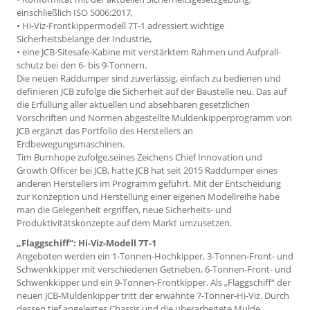
einschließlich ISO 5006:2017,
• Hi-Viz-Frontkippermodell 7T-1 adressiert wichtige
Sicherheitsbelange der Industrie,
• eine JCB-Sitesafe-Kabine mit verstärktem Rahmen und Aufprall­
schutz bei den 6- bis 9-Tonnern.
Die neuen Raddumper sind zuverlässig, einfach zu bedienen und
definieren JCB zufolge die Sicherheit auf der Baustelle neu. Das auf
die Erfüllung aller aktuellen und absehbaren gesetzlichen
Vorschriften und Normen abgestellte Muldenkipperprogramm von
JCB ergänzt das Portfolio des Herstellers an
Erdbewegungsmaschinen.
Tim Burnhope zufolge,seines Zeichens Chief Innovation und
Growth Officer bei JCB, hatte JCB hat seit 2015 Raddumper eines
anderen Herstellers im Programm geführt. Mit der Entscheidung
zur Konzeption und Herstellung einer eigenen Modellreihe habe
man die Gelegenheit ergriffen, neue Sicherheits- und
Produktivitätskonzepte auf dem Markt umzusetzen.
„Flaggschiff“: Hi-Viz-Modell 7T-1
Angeboten werden ein 1-Tonnen-Hochkipper, 3-Tonnen-Front- und
Schwenkkipper mit verschiedenen Getrieben, 6-Tonnen-Front- und
Schwenkkipper und ein 9-Tonnen-Frontkipper. Als „Flaggschiff“ der
neuen JCB-Muldenkipper tritt der erwähnte 7-Tonner-Hi-Viz. Durch
dessen tief angelegtes Chassis und die überarbeitete Mulde