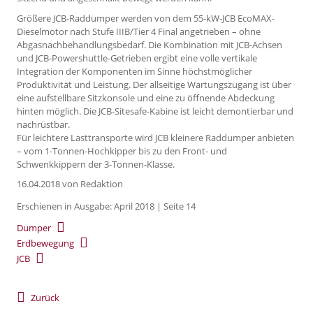
Größere JCB-Raddumper werden von dem 55-kW-JCB EcoMAX-
Dieselmotor nach Stufe IIIB/Tier 4 Final angetrieben – ohne
Abgasnachbehandlungsbedarf. Die Kombination mit JCB-Achsen
und JCB-Powershuttle-Getrieben ergibt eine volle vertikale
Integration der Komponenten im Sinne höchstmöglicher
Produktivität und Leistung. Der allseitige Wartungszugang ist über
eine aufstellbare Sitzkonsole und eine zu öffnende Abdeckung
hinten möglich. Die JCB-Sitesafe-Kabine ist leicht demontierbar und
nachrüstbar.
Für leichtere Lasttransporte wird JCB kleinere Raddumper anbieten
– vom 1-Tonnen-Hochkipper bis zu den Front- und
Schwenkkippern der 3-Tonnen-Klasse.
16.04.2018
von Redaktion
Erschienen in Ausgabe: April 2018 | Seite 14
Dumper
Erdbewegung
JCB
Zurück