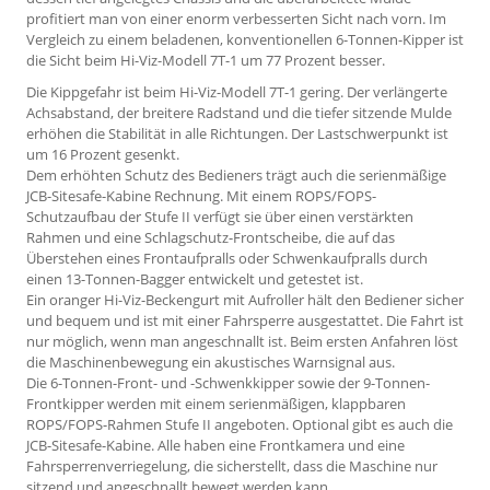
profitiert man von einer enorm verbesserten Sicht nach vorn. Im
Vergleich zu einem beladenen, konventionellen 6-Tonnen-Kipper ist
die Sicht beim Hi-Viz-Modell 7T-1 um 77 Prozent besser.
Die Kippgefahr ist beim Hi-Viz-Modell 7T-1 gering. Der verlängerte
Achsabstand, der breitere Radstand und die tiefer sitzende Mulde
erhöhen die Stabilität in alle Richtungen. Der Lastschwerpunkt ist
um 16 Prozent gesenkt.
Dem erhöhten Schutz des Bedieners trägt auch die serienmäßige
JCB-Sitesafe-Kabine Rechnung. Mit einem ROPS/FOPS-
Schutzaufbau der Stufe II verfügt sie über einen verstärkten
Rahmen und eine Schlagschutz-Frontscheibe, die auf das
Überstehen eines Frontaufpralls oder Schwenkaufpralls durch
einen 13-Tonnen-Bagger entwickelt und getestet ist.
Ein oranger Hi-Viz-Beckengurt mit Aufroller hält den Bediener sicher
und bequem und ist mit einer Fahrsperre ausgestattet. Die Fahrt ist
nur möglich, wenn man angeschnallt ist. Beim ersten Anfahren löst
die Maschinenbewegung ein akustisches Warnsignal aus.
Die 6-Tonnen-Front- und -Schwenkkipper sowie der 9-Tonnen-
Frontkipper werden mit einem serienmäßigen, klappbaren
ROPS/FOPS-Rahmen Stufe II angeboten. Optional gibt es auch die
JCB-Sitesafe-Kabine. Alle haben eine Frontkamera und eine
Fahrsperrenverriegelung, die sicherstellt, dass die Maschine nur
sitzend und angeschnallt bewegt werden kann.