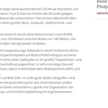
Bund s
Pilot
nal tätige Generalunternehmer CFE Bouw Vlanderen. Auf
weiterl
dorts Tour & Taxis im Herzen der Brüssels gelegen,
iteinander verbundenen historischen Bahnhofshallen.
n einen großen Büro-, Einkaufs-, Gastronomie- und
as besticht durch seine Dimensionen: rund 45.000
 von 270 Metern und eine Breite von 140 Metern. Der
hallen beträgt jeweils 24 Meter.
ölf viergeschossige Gebäude in reiner Holzkonstruk­tion,
tsperrholzplatte auf Brettschichtholzrippe) auf einer
m eines jeden Gebäudes ist ein großer Treppenhaus- und
 Aussteifung angeordnet. In zehnmonatiger Bauzeit
baut, davon 6.000 Kubikmeter Brettsperrholz (BSP) und
.
t auf BIM.5D®. Im Auftrag für Züblin inbegriffen sind
re Herausforderung für das Unternehemen stellen
ie damit verbundene Logistik und Organisation dar,
nungs- und Ausführungsleistung im eng bemessenen