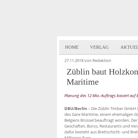
HOME
VERLAG
AKTUE
27.11.2018
von Redaktion
Züblin baut Holzkons
Maritime
Planung des 12 Mio.-Auftrags basiert auf
DBU/Berlin
– Die Züblin Timber GmbH i
des Gare Maritime, einem ehemaligen G
Belgiens Brüssel beauftragt worden. Der
Geschäften, Büros, Restaurants und Ve
dafür besteht aus Brettschicht- und Bre
Millionen Euro.