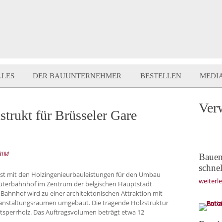
LLES
DER BAUUNTERNEHMER
BESTELLEN
MEDI
Ver
trukt für Brüsseler Gare
 BIM
Bauen 
schne
st mit den Holzinge­nieurbauleistungen für den Umbau
weiterl
üterbahnhof im Zentrum der belgischen Hauptstadt
 Bahnhof wird zu einer architektonischen Attraktion mit
ranstaltungsräumen umgebaut. Die tragende Holzstruktur
ttsperrholz. Das Auftragsvolumen beträgt etwa 12