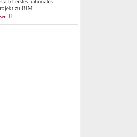
tartet erstes nationales
projekt zu BIM
esen