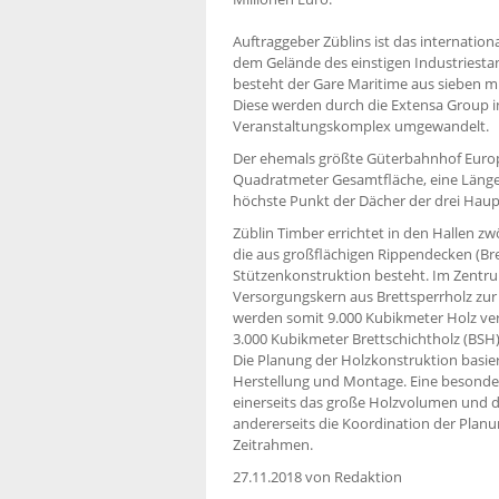
Auftraggeber Züblins ist das internatio
dem Gelände des einstigen Industriestan
besteht der Gare Maritime aus sieben m
Diese werden durch die Extensa Group i
Veranstaltungskomplex umgewandelt.
Der ehemals größte Güterbahnhof Europ
Quadratmeter Gesamtfläche, eine Länge
höchste Punkt der Dächer der drei Haupt
Züblin Timber errichtet in den Hallen zw
die aus großflächigen Rippendecken (Bret
Stützenkonstruktion besteht. Im Zentru
Versorgungskern aus Brettsperrholz zur
werden somit 9.000 Kubikmeter Holz ver
3.000 Kubik­meter Brettschichtholz (BSH)
Die Planung der Holzkonstruktion basier
Herstellung und Montage. Eine besonde
einerseits das große Holzvolumen und d
andererseits die Koordination der Pla
Zeitrahmen.
27.11.2018
von Redaktion