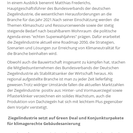
In einem Ausblick benennt Matthias Frederichs,
Hauptgeschäftsführer des Bundesverbands der deutschen
Ziegelindustrie, die wesentlichen Herausforderungen an die
Branche für das Jahr 2021.Nach seiner Einschätzung werden die
Themen Klimaschutz und Ressourcenwende sowie der stetig
steigende Bedarf nach bezahlbarem Wohnraum die politische
Agenda eines "echten Superwahljahres" prägen. Dafür erarbeitet
die Ziegelindustrie aktuell eine Roadmap 2050, die Strategien,
Szenarien und Lösungen zur Erreichung von Klimaneutralität für
die Branche beinhalten wird.
Obwohl auch die Bauwirtschaft insgesamt zu kämpfen hat, stachen
die Mitgliedsunternehmen des Bundesverbands der Deutschen
Ziegelindustrie als Stabilitätsanker der Wirtschaft heraus. Als
regional aufgestellte Branche ist man zu jeder Zeit lieferfähig
gewesen.Trotz widriger Umstände fallen die aktuellen Marktzahlen
der Ziegelindustrie positiv aus: Hinter- und Vormauerziegel sowie
Pflasterklinker verzeichnen ein solides Wachstum, auch die
Produktion von Dachziegeln hat sich mit leichtem Plus gegenüber
dem Vorjahr verstetigt.
Ziegelindustrie setzt auf Green Deal und Konjunkturpakete
für klimagerechte Gebäudesanierung