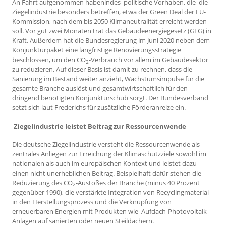
An Fahrt aufgenommen habenindes politische Vorhaben, die die
Ziegelindustrie besonders betreffen, etwa der Green Deal der EU-
Kommission, nach dem bis 2050 Klimaneutralität erreicht werden
soll. Vor gut zwei Monaten trat das Gebäudeenergiegesetz (GEG) in
Kraft. Außerdem hat die Bundesregierung im Juni 2020 neben dem
Konjunkturpaket eine langfristige Renovierungsstrategie
beschlossen, um den CO
-Verbrauch vor allem im Gebäudesektor
2
zu reduzieren. Auf dieser Basis ist damit zu rechnen, dass die
Sanierung im Bestand weiter anzieht, Wachstumsimpulse für die
gesamte Branche auslöst und gesamtwirtschaftlich für den
dringend benötigten Konjunkturschub sorgt. Der Bundesverband
setzt sich laut Frederichs für zusätzliche Förderanreize ein.
Ziegelindustrie leistet Beitrag zur Ressourcenwende
Die deutsche Ziegelindustrie versteht die Ressourcenwende als
zentrales Anliegen zur Erreichung der Klimaschutzziele sowohl im
nationalen als auch im europäischen Kontext und leistet dazu
einen nicht unerheblichen Beitrag. Beispielhaft dafür stehen die
Reduzierung des CO
-Austoßes der Branche (minus 40 Prozent
2
gegenüber 1990), die verstärkte Integration von Recyclingmaterial
in den Herstellungsprozess und die Verknüpfung von
erneuerbaren Energien mit Produkten wie Aufdach-Photovoltaik-
Anlagen auf sanierten oder neuen Steildächern.