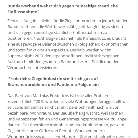
Bundesverband wehrt sich gegen "einseitige staatliche
Einflussnahme"
Zentrale Aufgabe bleibe für die Ziegelunternehmen jedoch, so der
Bundesverband, die Wettbewerbsfähigkeit langfristig zu sichern
und sich gegen einseitige staatliche Einflussnahmen zu
positionieren. Nachhaltigkeit ist mehr als Klimaschutz, es braucht
eine ausgewogene Balance zwischen ökologischen, ökonomischen
und sozio-funktionalen Aspekten. Deshalb werden wir im
Superwahljahr 2021 den ergebnisoffenen, realitätsbezogenen
Austausch mit der gesamten Baubranche, mit Politik und den
Verbrauchern intensivieren.
Frederichs: Ziegelindustrie stellt sich gut auf
Branchenprobleme und Pandemie-Folgen ein
Das Fazit von Matthias Frederichs ist trotz aller Probleme
zuversichtlich: "2019 wurden so viele Wohnungen fertiggestellt wie
seit zwei Jahrzehnten nicht mehr. Dennoch fehlt nach wie vor
bezahlbarer Wohnraum. Der Bauüberhang wächst, weil Flächen
und Kapazitäten fehlen und Genehmigungsprozesse viel zu lange
dauern. Der überhitzte Immobilienmarkt kühlt nicht ab, ganz im
Gegenteil: Home-Office und Remote-Work verändern
Wohnbedürfnisse, das eigene Haus mit Garten ist gefragter denn je