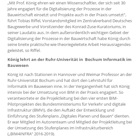
„Mit Prof. König ehren wir einen Wissenschaftler, der sich seit 30
Jahre engagiert für die Digitalisierung der Prozesse in der
Bauwirtschaft einsetzt und Projekte auch in der Praxis umsetzt“,
führt Tobias Riffel, Vorstandsmitglied im Zentralverband Deutsches
Baugewerbe und Vorsitzender des Konrad-Zuse-Kuratoriums, in
seiner Laudatio aus. In dem außerordentlich wichtigen Gebiet der
Digitalisierung der Prozesse in der Bauwirtschaft habe König durch
seine breite praktische wie theoriegeleitete Arbeit Herausragendes
geleistet, so Riffel.
König lehrt an der Ruhr-Univerität in Bochum Informatik im
Bauwesen
König ist nach Stationen in Hannover und Weimar Professor an der
Ruhr-Universität Bochum und hat dort den Lehrstuhl für
Informatik im Bauwesen inne. In der Vergangenheit hat sich König
intensiv bei der Umsetzung von BIM in der Praxis engagiert. So
verantwortete er die Projektleitung bei den vier ersten BIM-
Pilotprojekten des Bundesministeriums für Verkehr und digitale
Infrastruktur (BMVI), die den Auftakt der Entwicklung und
Einführung des Stufenplans „Digitales Planen und Bauen“ dienten.
Er war Mitglied im Autorenteam und Mitglied der Projektleitung bei
der Umsetzung des Stufenplanes im Infrastrukturbereich
(„BIM4INFRA“ 2016-2019).