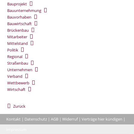
Bauprojekt
Bauunternehmung
Bauvorhaben
Bauwirtschaft
Brückenbau
Mitarbeiter
Mittelstand
Politik
Regional
Straßenbau
Unternehmen
Verband
Wettbewerb
Wirtschaft
Zurück
Kontakt
|
Datenschutz
|
AGB
|
Widerruf
|
Verträge hier kündigen
|
|
Impressum
Coo