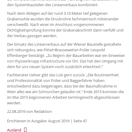
den Systembauteilen des Linearverbaus kombiniert.
Nach dem Ablegen auf der rund 3,10 Meter tief gelegenen
Grabensohle wurden die Druckrohre fachmännisch miteinander
verschweißt. Nach einer im Anschluss vorgenommenen
Dichtigkeitsprüfung konnte der Grabenabschnitt dann verfüllt und
der Verbau gezogen werden.
Der Einsatz des Linearverbaus auf der Wiener Baustelle gestaltete
sich reibungslos, wie Pittel+Brausewetter-Polier Leopold
Effenberger bestätigt: „Zu Beginn der Bauarbeiten war ein Einweiser
von thyssenkrupp Infrastructure vor Ort. Das hat den Umgang mit
dem für uns neuen System noch zusätzlich erleichtert.“
Fachberater Uelner gibt das Lob gern zurück: „Die Routiniertheit
und Professionalität von Polier und Baggerfahrer haben
entscheidend dazu beigetragen, dass bei der Baumaßnahme in
Wien alles wie am Schnürchen gelaufen ist.“ Ende 2015 konnten die
im Mai 2015 begonnenen Arbeiten termingerecht abgeschlossen
werden.
22.08.2016
von Redaktion
Erschienen in Ausgabe: August 2016 | Seite 47
Ausland