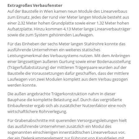
Extragroßes Verbaufenster
Auf der Baustelle in Wien kamen neun Module des Linearverbaus
zum Einsatz. Jedes der rund vier Meter langen Module besteht aus
einer 2,32 Meter hohen Grundplatte sowie einer 1,32 Meter hohen
Aufsatzplatte. Hinzu kommen 4,13 Meter lange Linearverbauträger
sowie die zum System gehörenden Laufwagen.
Für das Einheben der sechs Meter langen Stahlrohre konnte das
ausführende Unternehmen ein weiteres statisches
Leistungsmerkmal des Verbausystems nutzen. Mit dem Anbringen
einer längsseitigen äußeren Gurtung sowie einer Bodenaussteifung
(Trägerfußabstützung) der mittleren Trägerpaare wurden auf der
Baustelle die Voraussetzungen dafür geschaffen, dass der mittlere
Laufwagen von zwei Modulen komplett aus dem Verbau gezogen
werden konnte.
Die außen angebrachte Trägerkonstruktion nahm in dieser
Bauphase die komplette Belastung auf. Durch das vergrößerte
Einbaufenster ergab sich als zusätzlicher Nutzenfaktor eine noch
wirtschaftlichere Rohrverlegung.
Für Grabenabschnitte mit querenden Versorgungsleitungen hielt
das ausführende Unternehmen zusätzlich ein Modul des
sogenannten einschienigen innerstädtischen Linearverbaus vor,
der ein Dielenkammerelement zur Führung von Kanaldielen mit