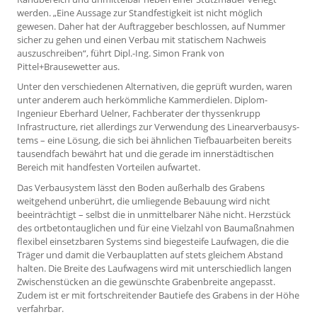
werden. „Eine Aussage zur Standfestigkeit ist nicht möglich
gewesen. Daher hat der Auftraggeber beschlossen, auf Nummer
sicher zu gehen und einen Verbau mit statischem Nachweis
auszuschreiben“, führt Dipl.-Ing. Simon Frank von
Pittel+Brausewetter aus.
Unter den verschiedenen Alternativen, die geprüft wurden, waren
unter anderem auch herkömmliche Kammerdielen. Diplom-
Ingenieur Eberhard Uelner, Fachberater der thyssenkrupp
Infrastructure, riet allerdings zur Verwendung des Linearverbausys­
tems – eine Lösung, die sich bei ähnlichen Tiefbauarbeiten bereits
tausendfach bewährt hat und die gerade im innerstädtischen
Bereich mit handfesten Vorteilen aufwartet.
Das Verbausystem lässt den Boden außerhalb des Grabens
weitgehend unberührt, die umliegende Bebauung wird nicht
beeinträchtigt – selbst die in unmittelbarer Nähe nicht. Herzstück
des ortbetontauglichen und für eine Vielzahl von Baumaßnahmen
flexibel einsetzbaren Systems sind biegesteife Laufwagen, die die
Träger und damit die Verbauplatten auf stets gleichem Abstand
halten. Die Breite des Laufwagens wird mit unterschiedlich langen
Zwischenstücken an die gewünschte Grabenbreite angepasst.
Zudem ist er mit fortschreitender Bautiefe des Grabens in der Höhe
verfahrbar.