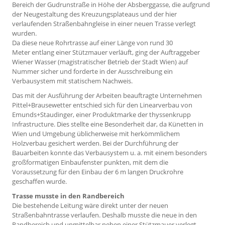
Bereich der Gudrunstraße in Höhe der Absberggasse, die aufgrund
der Neugestaltung des Kreuzungsplateaus und der hier
verlaufenden Straßenbahngleise in einer neuen Trasse verlegt
wurden.
Da diese neue Rohrtrasse auf einer Länge von rund 30
Meter entlang einer Stützmauer verläuft, ging der Auftraggeber
Wiener Wasser (magistratischer Betrieb der Stadt Wien) auf
Nummer sicher und forderte in der Ausschreibung ein
Verbausystem mit statischem Nachweis.
Das mit der Ausführung der Arbeiten beauftragte Unternehmen
Pittel+Brausewetter entschied sich für den Linearverbau von
Emunds+Staudinger, einer Produktmarke der thyssenkrupp
Infrastructure. Dies stellte eine Besonderheit dar, da Künetten in
Wien und Umgebung üblicherweise mit herkömmlichem
Holzverbau gesichert werden. Bei der Durchführung der
Bauarbeiten konnte das Verbausystem u. a. mit einem besonders
großformatigen Einbaufenster punkten, mit dem die
Voraussetzung für den Einbau der 6 m langen Druckrohre
geschaffen wurde.
Trasse musste in den Randbereich
Die bestehende Leitung wäre direkt unter der neuen
Straßenbahntrasse verlaufen. Deshalb musste die neue in den
Randbereich und unmittelbar neben einer Stützmauer verlegt