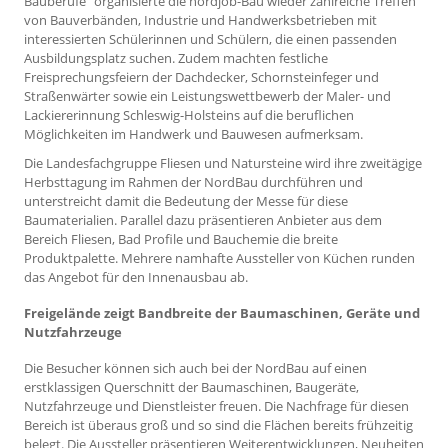
Bauberufe“ organisierte die nordjob-Bau wieder zahlreiche Treffen
von Bauverbänden, Industrie und Handwerksbetrieben mit
interessierten Schülerinnen und Schülern, die einen passenden
Ausbildungsplatz suchen. Zudem machten festliche
Freisprechungsfeiern der Dachdecker, Schornsteinfeger und
Straßenwärter sowie ein Leistungswettbewerb der Maler- und
Lackiererinnung Schleswig-Holsteins auf die beruflichen
Möglichkeiten im Handwerk und Bauwesen aufmerksam.
Die Landesfachgruppe Fliesen und Natursteine wird ihre zweitägige
Herbsttagung im Rahmen der NordBau durchführen und
unterstreicht damit die Bedeutung der Messe für diese
Baumaterialien. Parallel dazu präsentieren Anbieter aus dem
Bereich Fliesen, Bad Profile und Bauchemie die breite
Produktpalette. Mehrere namhafte Aussteller von Küchen runden
das Angebot für den Innenausbau ab.
Freigelände zeigt Bandbreite der Baumaschinen, Geräte und
Nutzfahrzeuge
Die Besucher können sich auch bei der NordBau auf einen
erstklassigen Querschnitt der Baumaschinen, Baugeräte,
Nutzfahrzeuge und Dienstleister freuen. Die Nachfrage für diesen
Bereich ist überaus groß und so sind die Flächen bereits frühzeitig
belegt. Die Aussteller präsentieren Weiterentwicklungen, Neuheiten