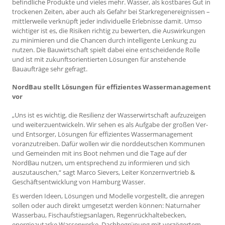
befindliche Produkte und vieles mehr. Wasser, als kostbares Gut in
trockenen Zeiten, aber auch als Gefahr bei Starkregenereignissen –
mittlerweile verknüpft jeder individuelle Erlebnisse damit. Umso
wichtiger ist es, die Risiken richtig zu bewerten, die Auswirkungen
zu minimieren und die Chancen durch intelligente Lenkung zu
nutzen. Die Bauwirtschaft spielt dabei eine entscheidende Rolle
und ist mit zukunftsorientierten Lösungen für anstehende
Bauaufträge sehr gefragt.
NordBau stellt Lösungen für effizientes Wassermanagement
vor
„Uns ist es wichtig, die Resilienz der Wasserwirtschaft aufzuzeigen
und weiterzuentwickeln. Wir sehen es als Aufgabe der großen Ver-
und Entsorger, Lösungen für effizientes Wassermanagement
voranzutreiben. Dafür wollen wir die norddeutschen Kommunen
und Gemeinden mit ins Boot nehmen und die Tage auf der
NordBau nutzen, um entsprechend zu informieren und sich
auszutauschen,“ sagt Marco Sievers, Leiter Konzernvertrieb &
Geschäftsentwicklung von Hamburg Wasser.
Es werden Ideen, Lösungen und Modelle vorgestellt, die anregen
sollen oder auch direkt umgesetzt werden können: Naturnaher
Wasserbau, Fischaufstiegsanlagen, Regenrückhaltebecken,
energieautarke Wasserwerke, Dachbegrünung mit verzögertem