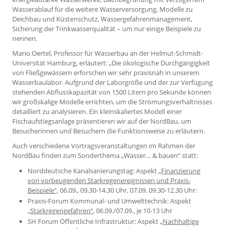
Wasserablauf für die weitere Wasserversorgung, Modelle zu
Deichbau und Küstenschutz, Wassergefahrenmanagement,
Sicherung der Trinkwasserqualität – um nur einige Beispiele zu
nennen.
Mario Oertel, Professor für Wasserbau an der Helmut-Schmidt-
Universität Hamburg, erläutert: „Die ökologische Durchgängigkeit
von Fließgewässern erforschen wir sehr praxisnah in unserem
Wasserbaulabor. Aufgrund der Laborgröße und der zur Verfügung
stehenden Abflusskapazität von 1500 Litern pro Sekunde können
wir großskalige Modelle errichten, um die Strömungsverhältnisses
detailliert zu analysieren. Ein kleinskaliertes Modell einer
Fischaufstiegsanlage präsentieren wir auf der NordBau, um
Besucherinnen und Besuchern die Funktionsweise zu erläutern.
Auch verschiedene Vortragsveranstaltungen im Rahmen der
NordBau finden zum Sonderthema „Wasser… & bauen“ statt:
Norddeutsche Kanalsanierungstag: Aspekt
„Finanzierung
von vorbeugenden Starkregenereignissen und Praxis-
Beispiele“
, 06.09., 09.30-14.30 Uhr, 07.09. 09.30-12.30 Uhr:
Praxis-Forum Kommunal- und Umwelttechnik: Aspekt
„Starkregengefahren“
, 06.09./07.09., je 10-13 Uhr
SH Forum Öffentliche Infrastruktur: Aspekt
„Nachhaltige