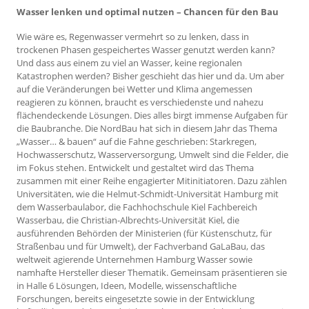
Wasser lenken und optimal nutzen – Chancen für den Bau
Wie wäre es, Regenwasser vermehrt so zu lenken, dass in
trockenen Phasen gespeichertes Wasser genutzt werden kann?
Und dass aus einem zu viel an Wasser, keine regionalen
Katastrophen werden? Bisher geschieht das hier und da. Um aber
auf die Veränderungen bei Wetter und Klima angemessen
reagieren zu können, braucht es verschiedenste und nahezu
flächendeckende Lösungen. Dies alles birgt immense Aufgaben für
die Baubranche. Die NordBau hat sich in diesem Jahr das Thema
„Wasser… & bauen“ auf die Fahne geschrieben: Starkregen,
Hochwasserschutz, Wasserversorgung, Umwelt sind die Felder, die
im Fokus stehen. Entwickelt und gestaltet wird das Thema
zusammen mit einer Reihe engagierter Mitinitiatoren. Dazu zählen
Universitäten, wie die Helmut-Schmidt-Universität Hamburg mit
dem Wasserbaulabor, die Fachhochschule Kiel Fachbereich
Wasserbau, die Christian-Albrechts-Universität Kiel, die
ausführenden Behörden der Ministerien (für Küstenschutz, für
Straßenbau und für Umwelt), der Fachverband GaLaBau, das
weltweit agierende Unternehmen Hamburg Wasser sowie
namhafte Hersteller dieser Thematik. Gemeinsam präsentieren sie
in Halle 6 Lösungen, Ideen, Modelle, wissenschaftliche
Forschungen, bereits eingesetzte sowie in der Entwicklung