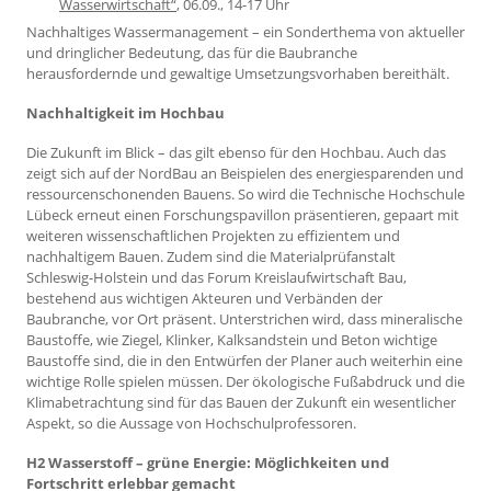
Wasserwirtschaft“
, 06.09., 14-17 Uhr
Nachhaltiges Wassermanagement – ein Sonderthema von aktueller
und dringlicher Bedeutung, das für die Baubranche
herausfordernde und gewaltige Umsetzungsvorhaben bereithält.
Nachhaltigkeit im Hochbau
Die Zukunft im Blick – das gilt ebenso für den Hochbau. Auch das
zeigt sich auf der NordBau an Beispielen des energiesparenden und
ressourcenschonenden Bauens. So wird die Technische Hochschule
Lübeck erneut einen Forschungspavillon präsentieren, gepaart mit
weiteren wissenschaftlichen Projekten zu effizientem und
nachhaltigem Bauen. Zudem sind die Materialprüfanstalt
Schleswig-Holstein und das Forum Kreislaufwirtschaft Bau,
bestehend aus wichtigen Akteuren und Verbänden der
Baubranche, vor Ort präsent. Unterstrichen wird, dass mineralische
Baustoffe, wie Ziegel, Klinker, Kalksandstein und Beton wichtige
Baustoffe sind, die in den Entwürfen der Planer auch weiterhin eine
wichtige Rolle spielen müssen. Der ökologische Fußabdruck und die
Klimabetrachtung sind für das Bauen der Zukunft ein wesentlicher
Aspekt, so die Aussage von Hochschulprofessoren.
H2 Wasserstoff – grüne Energie: Möglichkeiten und
Fortschritt erlebbar gemacht