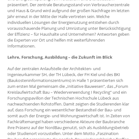
präsentiert. Der zentrale Beratungsstand von Verbraucherzentrale
und Haus & Grund wird aufgrund der großen Nachfrage im letzten
Jahr erneut in der Mitte der Halle vertreten sein. Welche
individuellen Lösungen der Energienutzung entstehen durch
vorausschauende Planung und Umrüstung unter Berücksichtigung
der Effizienz – für Haushalte und Unternehmen? Antworten geben
die Experten vor Ort und helfen mit weiterführenden
Informationen.
Lehre, Forschung, Ausbildung – die Zukunft im Blick
Auf der zentralen Anlaufstelle der Architekten- und
Ingenieurkammer SH, der TH Lübeck, der FH Kiel und des BKI
(Baukosteninformationszentrums) in Halle 1 präsentierten sich
zum ersten Mal gemeinsam die „Initiative Bauwesen“, das „Forum
Kreislaufwirtschaft Bau – Wiederverwendung I Recycling“ und ein
Forschungspavillon der Technischen Hochschule Lübeck aus
nachwachsenden Rohstoffen. Damit zeigten die Studierenden klar
auf, dass Forschung ein wesentlicher Bestandteil der Bau- und
somit auch der Energie- und Wohnungswirtschaft ist. In Zeiten von
Fachkräftemangel haben verschiedene Akteure der Baubranche
ihre Präsenz auf der NordBau genutzt, sich als Ausbildungsbetrieb
oder Studienort vorzustellen. Unter dem Motto „Faszination