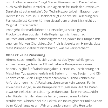
unmittelbar erkennbar“, sagt Stefan Himmelsbach. Das wüssten
auch zweifelhafte Hersteller, und agierten frei nach der Devise „Im
Dunkeln ist gut munkeln“. Der Technikexperte beim Baupumpen-
Hersteller Tsurumi in Düsseldorf zeigt eine dreiste Fälschung aus
Fernost: Selbst Kenner können sie auf dem ersten Blick nicht vom
Original unterscheiden.
Zwar geht der marktführende Hersteller juristisch gegen
Produktpiraten vor, damit die Kopien gar nicht erst nach
Deutschland kommen. Schwierig werde es jedoch bei Pumpen mit
eigenem Marken-Charakter. „Der Preis ist bereits ein Hinweis, dass
diese Pumpen vielleicht nicht halten, was sie versprechen“.
Ohne CE keine Zulassung
Himmelsbach empfiehlt, sich zunächst das Typenschild genau
anzuschauen. „Jede in der EU vertriebene Pumpe muss eines
haben“. Es gibt fünf Mindestangaben: Hersteller, Bezeichnung der
Maschine, Typ gegebenenfalls mit Seriennummer, Baujahr und CE-
Kennzeichen. „Viele Billig­anbieter aus dem Ausland kennen die
Anforderungen nicht“. Falschangaben seien kein Lapsus: Fehle
etwa das CE-Logo, sei die Pumpe nicht zugelassen. Auf die Daten,
etwa zur elektrischen Leistung, sei dann auch kein Verlass. „Nicht
allen Käufern ist klar, dass sie haften, wenn daraus Unfälle
resultieren“. Ohnehin sei die Elektrik ein neuralgischer Punkt. Schon
beim Kabel fange es an. „Wir und andere namhafte Hersteller