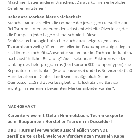
Maschinenbauer anderer Branchen. „Daraus können erhebliche
Gefahren entstehen“.
Bekannte Marken bieten Sicherheit
Manche Bauteile stellen die Domäne der jeweiligen Hersteller dar.
Bei Tsurumi unter anderem der selbst entwickelte Ölverteiler, der
die Pumpe in jeder Lage optimal schmiert. Diese
Schlüsseltechnologie hat sicher auch dazu beigetragen, dass
Tsurumi zum weltgrößten Hersteller bei Baupumpen aufgestiegen
ist. Himmelsbach rät: „Anwender sollten nur im Fachhandel kaufen,
nach ausführlicher Beratung“. Auch sekundäre Faktoren wie der
Umfang des Lieferprogramms (bei Tsurumi 800 Pumpentypen), die
Reparaturfreundlichkeit (Modulbauweise) und das Servicenetz (250
Händler allein in Deutschland) seien maßgeblich. Seine
Quintessenz: „Sind Zuverlässigkeit, Unfallschutz und Service
wichtig, immer einen bekannten Markenanbieter wählen“.
NACHGEHAKT
Kurzinterview mit Stefan Himmelsbach, Technikexperte
beim Baupumpen-Hersteller Tsurumi in Düsseldorf
DBU: Tsurumi verwendet ausschließlich vom VDE
zertifizierte Kabel. Welche Anforderungen muss ein Kabel