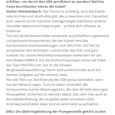
erfüllen, um durch den VDE zertifiziert zu werden? Welche
Tests durchlaufen hierzu die Kabel?
Stefan Himmelsbach:
Das Thema ist schwierig, da es bei Kabeln
viele Normen und Abschnitte gibt, die zu beachten sind. Das erklärt
auch, warum es mit manchen niedrigpreisigen Fabrikaten anderer
Hersteller elektrische Probleme gibt – es fehlt dort offenbar an
Expertise.
Tsurumi als Markenhersteller verwendet ausschließlich zugelassene
und getestete Komponenten. Bei den Kabeln sind das
harmonisierte Anschlussleitungen nach DIN 0100, Teil 704. Sie
entsprechen den Richtlinien und Normen des VDE. Und ganz
konkret: Für unsere Wechselstrompumpen verwenden wir das
Normkabel H08RN-F. Für die Drehstrompumpen setzen wir Kabel
des Typs NSSHÖU-J ein. Das ist die schwere
Bergbaukabelausführung. Damit sind unsere Kunden auch bei
leichten Aufgaben auf der sicheren Seite.
Was die Tests zur Zertifizierung des VDE genau beinhalten, kann
nur der Verband sagen. Tsurumi selbst unterzieht alle
Komponenten harten Belastungstests, die über die Anforderungen
hinausgehen. Sicherheit ist oberstes Gebot. Das sieht man auch an
der Kabeleinführung: Wir vergießen jeden einzelnen Leiter.
Kriechwasserschäden etwa, können wird damit ausschließen.
DBU: Die Gleitringdichtung der Pumpenwelle gehört zu den