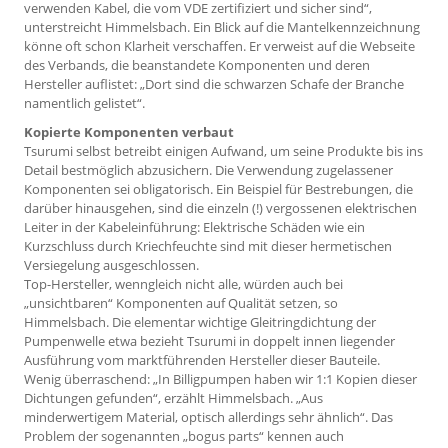
verwenden Kabel, die vom VDE zertifiziert und sicher sind“,
unterstreicht Himmelsbach. Ein Blick auf die Mantelkennzeichnung
könne oft schon Klarheit verschaffen. Er verweist auf die Webseite
des Verbands, die beanstandete Komponenten und deren
Hersteller auflistet: „Dort sind die schwarzen Schafe der Branche
namentlich gelistet“.
Kopierte Komponenten verbaut
Tsurumi selbst betreibt einigen Aufwand, um seine Produkte bis ins
Detail bestmöglich abzusichern. Die Verwendung zugelassener
Komponenten sei obligatorisch. Ein Beispiel für Bestrebungen, die
darüber hinausgehen, sind die einzeln (!) vergossenen elektrischen
Leiter in der Kabeleinführung: Elektrische Schäden wie ein
Kurzschluss durch Kriechfeuchte sind mit dieser hermetischen
Versiegelung ausgeschlossen.
Top-Hersteller, wenngleich nicht alle, würden auch bei
„unsichtbaren“ Komponenten auf Qualität setzen, so
Himmelsbach. Die elementar wichtige Gleitringdichtung der
Pumpenwelle etwa bezieht Tsu­rumi in doppelt innen liegender
Ausführung vom marktführenden Hersteller dieser Bauteile.
Wenig überraschend: „In Billigpumpen haben wir 1:1 Kopien dieser
Dichtungen gefunden“, erzählt Himmelsbach. „Aus
minderwertigem Material, optisch allerdings sehr ähnlich“. Das
Problem der sogenannten „bogus parts“ kennen auch