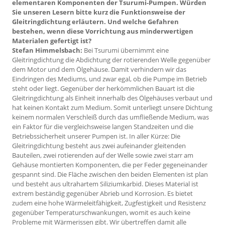
elementaren Komponenten der Tsurumi-Pumpen. Würden
Sie unseren Lesern bitte kurz die Funktionsweise der
Gleitringdichtung erläutern. Und welche Gefahren
bestehen, wenn diese Vorrichtung aus minderwertigen
Materialen gefertigt ist?
Stefan Himmelsbach:
Bei Tsurumi übernimmt eine
Gleitringdichtung die Abdichtung der rotierenden Welle gegenüber
dem Motor und dem Ölgehäuse. Damit verhindern wir das
Eindringen des Mediums, und zwar egal, ob die Pumpe im Betrieb
steht oder liegt. Gegenüber der herkömmlichen Bauart ist die
Gleitringdichtung als Einheit innerhalb des Ölgehäuses verbaut und
hat keinen Kontakt zum Medium. Somit unterliegt unsere Dichtung
keinem normalen Verschleiß durch das umfließende Medium, was
ein Faktor für die vergleichsweise langen Standzeiten und die
Betriebssicherheit unserer Pumpen ist. In aller Kürze: Die
Gleitringdichtung besteht aus zwei aufeinander gleitenden
Bauteilen, zwei rotierenden auf der Welle sowie zwei starr am
Gehäuse montierten Komponenten, die per Feder gegeneinander
gespannt sind. Die Fläche zwischen den beiden Elementen ist plan
und besteht aus ultrahartem Siliziumkarbid. Dieses Material ist
extrem beständig gegenüber Abrieb und Korrosion. Es bietet
zudem eine hohe Wärmeleitfähigkeit, Zugfestigkeit und Resistenz
gegenüber Temperaturschwankungen, womit es auch keine
Probleme mit Wärmerissen gibt. Wir übertreffen damit alle