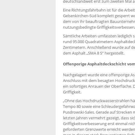
deutschlandweit erst zum zweiten Mal 
Eine Richtungsfahrbahn ist für die Arb
Gelsenkirchen-Süd komplett gesperrt 
dem von ihr beauftragten Bauunternehm
nutzungsbedingte Griffigkeitsverbesseru
Sämtliche Arbeiten umfassten lediglich
rund 95.000 Quadratmetern Asphaltdecks
Zentimetern. Anschließend wurde auf d
dem Asphalt „SMA 8 S“ hergestellt.
Offenporige Asphaltdeckschicht vom
Nachgelagert wurde eine offenporige As
Anschluss mit dem besagten Hochdruckwa
ein sofortiges Anrauen der Oberfläche.
Griffigkeit.
„Ohne das Hochdruckwasserstrahlen hätte
Tempo 80 sowie eine Schleudergefahrwarn
Pusdrowski-Sales. Gerade auf Strecken m
letzten Jahren vermehrt gezeigt, dass s
Griffigkeitsverbesserung erst einmal nicht
geforderten Grenzwerte erreicht werden
man in diesem stark frequentierten Ba