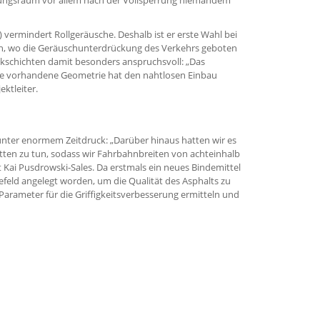
 vermindert Rollgeräusche. Deshalb ist er erste Wahl bei
eten, wo die Geräuschunterdrückung des Verkehrs geboten
Deckschichten damit besonders anspruchsvoll: „Das
die vorhandene Geometrie hat den nahtlosen Einbau
ektleiter.
ter enormem Zeitdruck: „Darüber hinaus hatten wir es
tten zu tun, sodass wir Fahrbahnbreiten von achteinhalb
t Kai Pusdrowski-Sales. Da erstmals ein neues Bindemittel
befeld angelegt worden, um die Qualität des Asphalts zu
e Parameter für die Griffigkeitsverbesserung ermitteln und