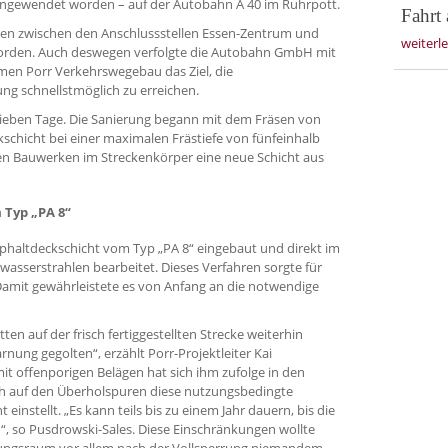
angewendet worden – auf der Autobahn A 40 im Ruhrpott.
Fahrt 
eiten zwischen den Anschlussstellen Essen-Zentrum und
weiterl
worden. Auch deswegen verfolgte die Autobahn GmbH mit
en Porr Verkehrswegebau das Ziel, die
ng schnellstmöglich zu erreichen.
 sieben Tage. Die Sanierung begann mit dem Fräsen von
chicht bei einer maximalen Frästiefe von fünfeinhalb
en Bauwerken im Streckenkörper eine neue Schicht aus
 Typ „PA 8“
phaltdeckschicht vom Typ „PA 8“ eingebaut und direkt im
sserstrahlen bearbeitet. Dieses Verfahren sorgte für
 Damit gewährleistete es von Anfang an die notwendige
n auf der frisch fertiggestellten Strecke weiterhin
ung gegolten“, erzählt Porr-Projektleiter Kai
it offenporigen Belägen hat sich ihm zufolge in den
ich auf den Überholspuren diese nutzungsbedingte
 einstellt. „Es kann teils bis zu einem Jahr dauern, bis die
“, so Pusdrowski-Sales. Diese Einschränkungen wollte
llungsraum vor allem nach der Vollsperrung niemandem