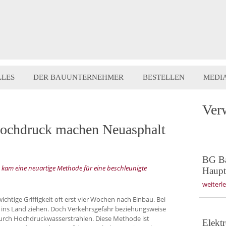
LLES
DER BAUUNTERNEHMER
BESTELLEN
MEDI
Ver
Hochdruck machen Neuasphalt
BG Bau
kam eine neuartige Methode für eine beschleunigte
Haupt
weiterl
htige Griffigkeit oft erst vier Wochen nach Einbau. Bei
hr ins Land ziehen. Doch Verkehrsgefahr beziehungsweise
rch Hochdruckwasserstrahlen. Diese Methode ist
Elekt