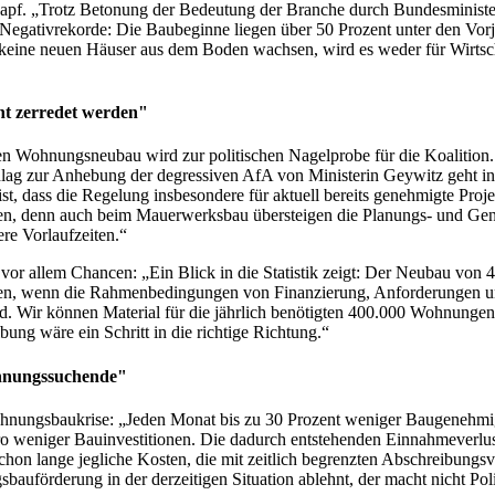
Zapf. „Trotz Betonung der Bedeutung der Branche durch Bundesministe
l Negativrekorde: Die Baubeginne liegen über 50 Prozent unter den Vorj
eine neuen Häuser aus dem Boden wachsen, wird es weder für Wirtsc
ht zerredet werden"
en Wohnungsneubau wird zur politischen Nagelprobe für die Koalition
hlag zur Anhebung der degressiven AfA von Ministerin Geywitz geht in 
 ist, dass die Regelung insbesondere für aktuell bereits genehmigte Proje
erden, denn auch beim Mauerwerksbau übersteigen die Planungs- und G
ere Vorlaufzeiten.“
 vor allem Chancen: „Ein Blick in die Statistik zeigt: Der Neubau von 
gen, wenn die Rahmenbedingungen von Finanzierung, Anforderungen u
. Wir können Material für die jährlich benötigten 400.000 Wohnungen l
ng wäre ein Schritt in die richtige Richtung.“
hnungssuchende"
ohnungsbaukrise: „Jeden Monat bis zu 30 Prozent weniger Baugenehm
ro weniger Bauinvestitionen. Die dadurch entstehenden Einnahmeverlus
on lange jegliche Kosten, die mit zeitlich begrenzten Abschreibungsv
bauförderung in der derzeitigen Situation ablehnt, der macht nicht Poli