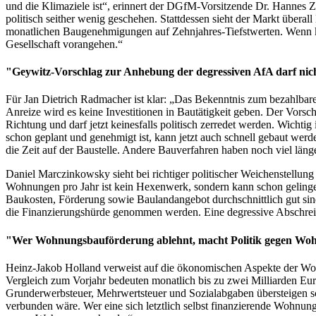
und die Klimaziele ist“, erinnert der DGfM-Vorsitzende Dr. Hannes 
politisch seither wenig geschehen. Stattdessen sieht der Markt überal
monatlichen Baugenehmigungen auf Zehnjahres-Tiefstwerten. Wenn k
Gesellschaft vorangehen.“
"Geywitz-Vorschlag zur Anhebung der degressiven AfA darf nic
Für Jan Dietrich Radmacher ist klar: „Das Bekenntnis zum bezahlbar
Anreize wird es keine Investitionen in Bautätigkeit geben. Der Vorsc
Richtung und darf jetzt keinesfalls politisch zerredet werden. Wichtig
schon geplant und genehmigt ist, kann jetzt auch schnell gebaut w
die Zeit auf der Baustelle. Andere Bauverfahren haben noch viel läng
Daniel Marczinkowsky sieht bei richtiger politischer Weichenstellung
Wohnungen pro Jahr ist kein Hexenwerk, sondern kann schon gelin
Baukosten, Förderung sowie Baulandangebot durchschnittlich gut sind
die Finanzierungshürde genommen werden. Eine degressive Abschreibu
"Wer Wohnungsbauförderung ablehnt, macht Politik gegen Wo
Heinz-Jakob Holland verweist auf die ökonomischen Aspekte der W
Vergleich zum Vorjahr bedeuten monatlich bis zu zwei Milliarden Eu
Grunderwerbsteuer, Mehrwertsteuer und Sozialabgaben übersteigen sch
verbunden wäre. Wer eine sich letztlich selbst finanzierende Wohnungs