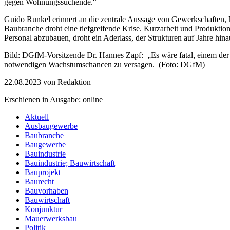
gegen Wohnungssuchende.“
Guido Runkel erinnert an die zentrale Aussage von Gewerkschafte
Baubranche droht eine tiefgreifende Krise. Kurzarbeit und Produktions
Personal abzubauen, droht ein Aderlass, der Strukturen auf Jahre hin
Bild: DGfM-Vorsitzende Dr. Hannes Zapf: „Es wäre fatal, einem der 
notwendigen Wachstumschancen zu versagen. (Foto: DGfM)
22.08.2023
von Redaktion
Erschienen in Ausgabe: online
Aktuell
Ausbaugewerbe
Baubranche
Baugewerbe
Bauindustrie
Bauindustrie; Bauwirtschaft
Bauprojekt
Baurecht
Bauvorhaben
Bauwirtschaft
Konjunktur
Mauerwerksbau
Politik