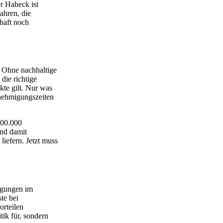
r Habeck ist
ahren, die
haft noch
. Ohne nachhaltige
die richtige
kte gilt. Nur was
enehmigungszeiten
400.000
nd damit
iefern. Jetzt muss
igungen im
te bei
orteilen
tik für, sondern