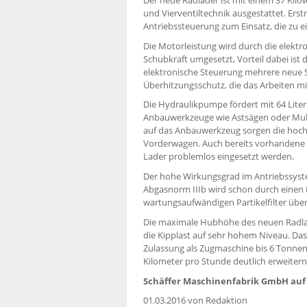
und Vierventiltechnik ausgestattet. Ers
Antriebssteuerung zum Einsatz, die zu ei
Die Motorleistung wird durch die elekt
Schubkraft umgesetzt, Vorteil dabei ist 
elektronische Steuerung mehrere neue S
Überhitzungsschutz, die das Arbeiten mi
Die Hydraulikpumpe fördert mit 64 Lite
Anbauwerkzeuge wie Astsägen oder Mulch
auf das Anbauwerkzeug sorgen die hoch
Vorderwagen. Auch bereits vorhandene 
Lader problemlos eingesetzt werden.
Der hohe Wirkungsgrad im Antriebssyste
Abgasnorm IIIb wird schon durch einen D
wartungsaufwändigen Partikelfilter über
Die maximale Hubhöhe des neuen Radlade
die Kipplast auf sehr hohem Niveau. Das 
Zulassung als Zugmaschine bis 6 Tonnen
Kilometer pro Stunde deutlich erweitern
Schäffer Maschinenfabrik GmbH auf d
01.03.2016
von Redaktion