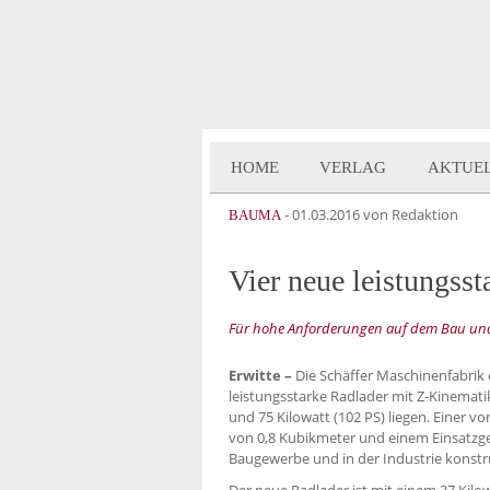
HOME
VERLAG
AKTUE
-
01.03.2016
von Redaktion
BAUMA
Vier neue leistungsst
Für hohe Anforderungen auf dem Bau und 
Erwitte –
Die Schäffer Maschinenfabrik
leistungsstarke Radlader mit Z-Kinemati
und 75 Kilowatt (102 PS) liegen. Einer vo
von 0,8 Kubikmeter und einem Einsatzg
Baugewerbe und in der Industrie konstr
Der neue Radlader ist mit einem 37 Kilo