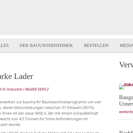
LLES
DER BAUUNTERNEHMER
BESTELLEN
MEDI
Ver
arke Lader
in Industrie / Modell 5650 Z
Bauge
 erweitert zur bauma ihr Baumaschinenprogramm um vier
Unter
k, deren Motorleistungen zwischen 37 Kilowatt (50 PS)
weiterl
n ihnen ist der neue 5650 Z, der mit einem Schaufelinhalt
ewicht von 4,5 Tonnen für hohe Anforderungen im
uiert wurde.
Nachf
watt / 50 PS starken Kubota-Motor mit 2,6 Liter Hubraum