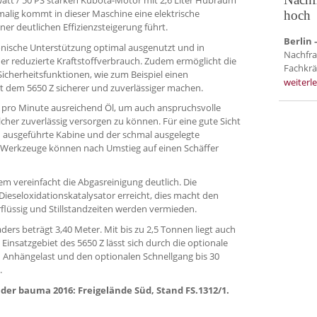
tmalig kommt in dieser Maschine eine elektrische
hoch
ner deutlichen Effizienzsteigerung führt.
Berlin 
ronische Unterstützung optimal ausgenutzt und in
Nachfr
der reduzierte Kraftstoffverbrauch. Zudem ermöglicht die
Fachkräf
icherheitsfunktionen, wie zum Beispiel einen
weiterl
t dem 5650 Z sicherer und zuverlässiger machen.
r pro Minute ausreichend Öl, um auch anspruchsvolle
er zuverlässig versorgen zu können. Für eine gute Sicht
 ausgeführte Kabine und der schmal ausgelegte
Werkzeuge können nach Umstieg auf einen Schäffer
m vereinfacht die Abgasreinigung deutlich. Die
ieseloxidationskatalysator erreicht, dies macht den
flüssig und Stillstandzeiten werden vermieden.
rs beträgt 3,40 Meter. Mit bis zu 2,5 Tonnen liegt auch
Einsatzgebiet des 5650 Z lässt sich durch die optionale
 Anhängelast und den optionalen Schnellgang bis 30
.
er bauma 2016: Freigelände Süd, Stand FS.1312/1.