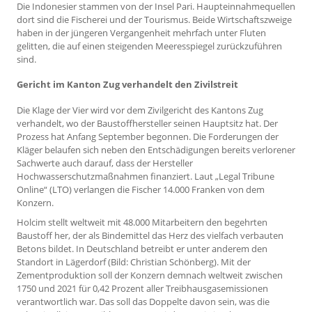
Die Indonesier stammen von der Insel Pari. Haupteinnahmequellen
dort sind die Fischerei und der Tourismus. Beide Wirtschaftszweige
haben in der jüngeren Vergangenheit mehrfach unter Fluten
gelitten, die auf einen steigenden Meeresspiegel zurückzuführen
sind.
Gericht im Kanton Zug verhandelt den Zivilstreit
Die Klage der Vier wird vor dem Zivilgericht des Kantons Zug
verhandelt, wo der Baustoffhersteller seinen Hauptsitz hat. Der
Prozess hat Anfang September begonnen. Die Forderungen der
Kläger belaufen sich neben den Entschädigungen bereits verlorener
Sachwerte auch darauf, dass der Hersteller
Hochwasserschutzmaßnahmen finanziert. Laut „Legal Tribune
Online“ (LTO) verlangen die Fischer 14.000 Franken von dem
Konzern.
Holcim stellt weltweit mit 48.000 Mitarbeitern den begehrten
Baustoff her, der als Bindemittel das Herz des vielfach verbauten
Betons bildet. In Deutschland betreibt er unter anderem den
Standort in Lägerdorf (Bild: Christian Schönberg). Mit der
Zementproduktion soll der Konzern demnach weltweit zwischen
1750 und 2021 für 0,42 Prozent aller Treibhausgasemissionen
verantwortlich war. Das soll das Doppelte davon sein, was die