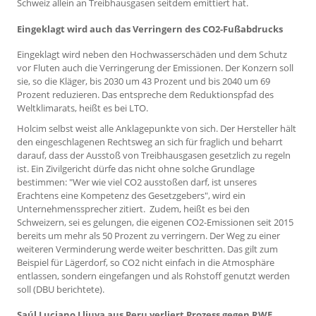
Schweiz allein an Treibhausgasen seitdem emittiert hat.
Eingeklagt wird auch das Verringern des CO2-Fußabdrucks
Eingeklagt wird neben den Hochwasserschäden und dem Schutz
vor Fluten auch die Verringerung der Emissionen. Der Konzern soll
sie, so die Kläger, bis 2030 um 43 Prozent und bis 2040 um 69
Prozent reduzieren. Das entspreche dem Reduktionspfad des
Weltklimarats, heißt es bei LTO.
Holcim selbst weist alle Anklagepunkte von sich. Der Hersteller hält
den eingeschlagenen Rechtsweg an sich für fraglich und beharrt
darauf, dass der Ausstoß von Treibhausgasen gesetzlich zu regeln
ist. Ein Zivilgericht dürfe das nicht ohne solche Grundlage
bestimmen: "Wer wie viel CO2 ausstoßen darf, ist unseres
Erachtens eine Kompetenz des Gesetzgebers", wird ein
Unternehmenssprecher zitiert. Zudem, heißt es bei den
Schweizern, sei es gelungen, die eigenen CO2-Emissionen seit 2015
bereits um mehr als 50 Prozent zu verringern. Der Weg zu einer
weiteren Verminderung werde weiter beschritten. Das gilt zum
Beispiel für Lägerdorf, so CO2 nicht einfach in die Atmosphäre
entlassen, sondern eingefangen und als Rohstoff genutzt werden
soll (DBU berichtete).
Saúl Luciano Lliuya aus Peru verliert Prozess gegen RWE