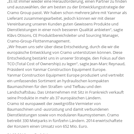
„Es ist immer wieder eine Herausforderung, einen Partner zu finden
und auszuwählen, der am besten zu der Entwicklungsstrategie der
Cramo Group passt. Wir haben schon mehrere Jahre mit Yanmar als
Lieferant zusammengearbeitet, jedoch können wir mit dieser
Vereinbarung unseren Kunden guten Gewissens Produkte und
Dienstleistungen in einer noch besseren Qualität anbieten“, sagte
Klāvs Otisons, CE Produktbereichsleiter und Sourcing Manager,
Cramo-Group-Flottenmanagement.
„Wir freuen uns sehr über diese Entscheidung, durch die wir die
europäische Entwicklung von Cramo unterstützen können. Diese
Entscheidung bestärkt uns in unserer Strategie, den Fokus auf den
TCO (Total Cost of Ownership) zu legen“, sagte Jean-Marc Reynaud,
Präsident von Yanmar Construction Equipment Europe.
Yanmar Construction Equipment Europe produziert und vertreibt
ein umfassendes Sortiment an hydraulischen kompakten
Baumaschinen für den Straßen- und Tiefbau und den
Landschaftsbau. Das Unternehmen mit Sitz in Frankreich verkauft
seine Produkte in mehr als 37 europäischen Ländern.
Cramo ist europaweit der zweitgrößte Vermieter von
Baumaschinen und -ausrüstung und damit verbundenen
Dienstleistungen sowie von modularen Raumsystemen. Cramo
betreibt 330 Mietparks in fünfzehn Ländern. 2014 erwirtschaftete
der Konzern einen Umsatz von 652 Mio. Euro.