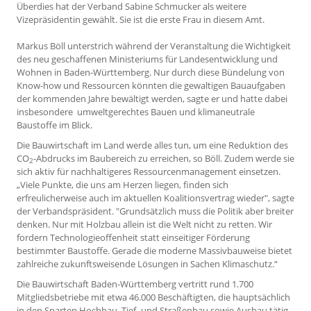
Überdies hat der Verband Sabine Schmucker als weitere
Vizepräsidentin gewählt. Sie ist die erste Frau in diesem Amt.
Markus Böll unterstrich während der Veranstaltung die Wichtigkeit
des neu geschaffenen Ministeriums für Landesentwicklung und
Wohnen in Baden-Württemberg. Nur durch diese Bündelung von
Know-how und Ressourcen könnten die gewaltigen Bauaufgaben
der kommenden Jahre bewältigt werden, sagte er und hatte dabei
insbesondere umweltgerechtes Bauen und klimaneutrale
Baustoffe im Blick.
Die Bauwirtschaft im Land werde alles tun, um eine Reduktion des
CO
-Abdrucks im Baubereich zu erreichen, so Böll. Zudem werde sie
2
sich aktiv für nachhaltigeres Ressourcenmanagement einsetzen.
„Viele Punkte, die uns am Herzen liegen, finden sich
erfreulicherweise auch im aktuellen Koalitionsvertrag wieder", sagte
der Verbandspräsident. "Grundsätzlich muss die Politik aber breiter
denken. Nur mit Holzbau allein ist die Welt nicht zu retten. Wir
fordern Technologieoffenheit statt einseitiger Förderung
bestimmter Baustoffe. Gerade die moderne Massivbauweise bietet
zahlreiche zukunftsweisende Lösungen in Sachen Klimaschutz.“
Die Bauwirtschaft Baden-Württemberg vertritt rund 1.700
Mitgliedsbetriebe mit etwa 46.000 Beschäftigten, die hauptsächlich
in den Sparten Hochbau, Tief- und Straßenbau sowie Ausbau tätig